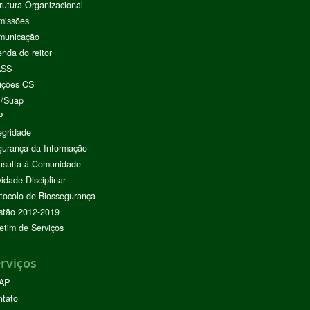
rutura Organizacional
missões
municação
nda do reitor
ASS
ições CS
I/Suap
P
egridade
urança da Informação
nsulta à Comunidade
vidade Disciplinar
tocolo de Biossegurança
stão 2012-2019
etim de Serviços
rviços
AP
ntato