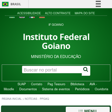
BRASIL
Simplifique!
ACESSIBILIDADE
ALTO CONTRASTE
MAPA DO SITE
Comunica BR
IF GOIANO
Participe
Instituto Federal
Acesso à informação
Goiano
Legislação
Canais
MINISTÉRIO DA EDUCAÇÃO
SUAP
Contato
Pag Tesouro
Biblioteca
AVA -
Moodle
Documentos
Sistema de eventos
Periódicos
Ouvidoria
PÁGINA INICIAL
>
NOTÍCIAS - PPGAQ
MENU