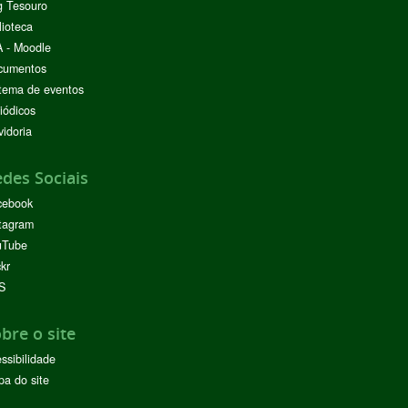
g Tesouro
lioteca
 - Moodle
cumentos
tema de eventos
iódicos
idoria
des Sociais
cebook
tagram
uTube
ckr
S
bre o site
ssibilidade
a do site