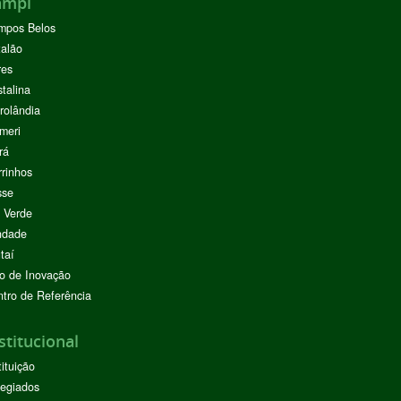
ampi
mpos Belos
alão
res
stalina
rolândia
meri
rá
rinhos
sse
 Verde
ndade
taí
o de Inovação
tro de Referência
stitucional
tituição
egiados