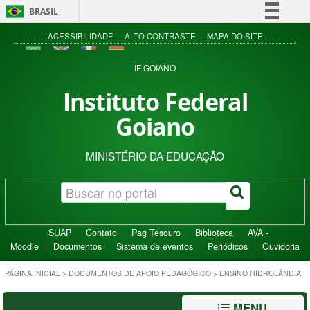
BRASIL
Simplifique!
ACESSIBILIDADE
ALTO CONTRASTE
MAPA DO SITE
Comunica BR
IF GOIANO
Participe
Instituto Federal
Acesso à informação
Goiano
Legislação
Canais
MINISTÉRIO DA EDUCAÇÃO
SUAP
Contato
Pag Tesouro
Biblioteca
AVA -
Moodle
Documentos
Sistema de eventos
Periódicos
Ouvidoria
PÁGINA INICIAL
>
DOCUMENTOS DE APOIO PEDAGÓGICO
>
ENSINO HIDROLÂNDIA
MENU