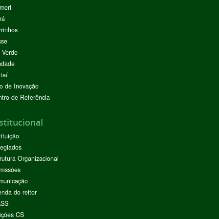
meri
rá
rinhos
sse
 Verde
ndade
taí
o de Inovação
tro de Referência
stitucional
tituição
egiados
rutura Organizacional
missões
municação
nda do reitor
ASS
ições CS