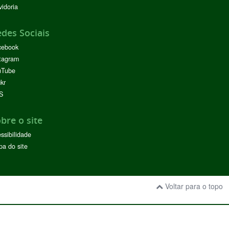
idoria
des Sociais
cebook
tagram
uTube
ckr
S
bre o site
ssibilidade
a do site
Voltar para o topo