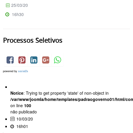
25/03/20
16h30
Processos Seletivos
powered by
social2s
Notice
: Trying to get property 'state' of non-object in
/var/www/joomla/home/templates/padraogoverno01/html/com
on line
100
não publicado
10/03/20
16h01