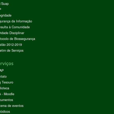
I/Suap
P
egridade
urança da Informação
nsulta à Comunidade
vidade Disciplinar
tocolo de Biossegurança
stão 2012-2019
etim de Serviços
rviços
AP
ntato
g Tesouro
lioteca
 - Moodle
cumentos
tema de eventos
iódicos