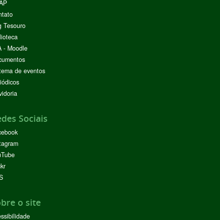
AP
ntato
g Tesouro
lioteca
 - Moodle
cumentos
tema de eventos
iódicos
idoria
des Sociais
cebook
tagram
uTube
ckr
S
bre o site
ssibilidade