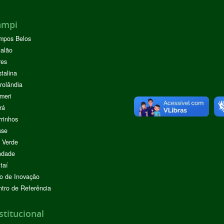
ampi
mpos Belos
alão
res
stalina
rolândia
meri
rá
rinhos
sse
 Verde
ndade
taí
o de Inovação
tro de Referência
stitucional