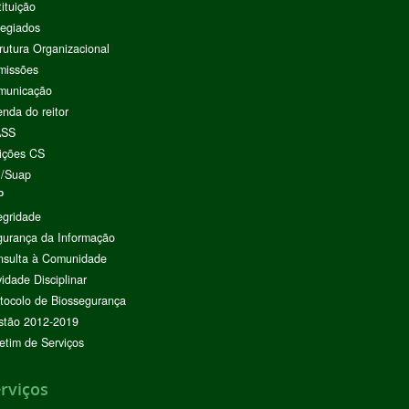
tituição
egiados
rutura Organizacional
missões
municação
nda do reitor
ASS
ições CS
I/Suap
P
egridade
urança da Informação
nsulta à Comunidade
vidade Disciplinar
tocolo de Biossegurança
stão 2012-2019
etim de Serviços
rviços