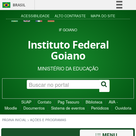
BRASIL
Simplifique!
ACESSIBILIDADE
ALTO CONTRASTE
MAPA DO SITE
Comunica BR
IF GOIANO
Participe
Instituto Federal
Acesso à informação
Goiano
Legislação
Canais
MINISTÉRIO DA EDUCAÇÃO
SUAP
Contato
Pag Tesouro
Biblioteca
AVA -
Moodle
Documentos
Sistema de eventos
Periódicos
Ouvidoria
PÁGINA INICIAL
>
AÇÕES E PROGRAMAS
MENU