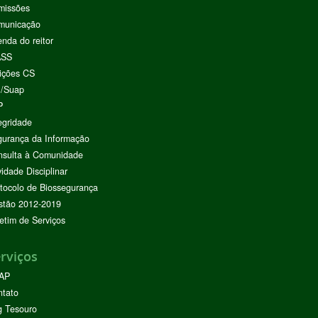
missões
municação
nda do reitor
ASS
ições CS
I/Suap
P
egridade
urança da Informação
nsulta à Comunidade
vidade Disciplinar
tocolo de Biossegurança
stão 2012-2019
etim de Serviços
rviços
AP
ntato
g Tesouro