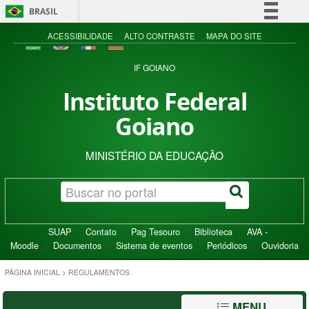
BRASIL
Simplifique!
ACESSIBILIDADE
ALTO CONTRASTE
MAPA DO SITE
Comunica BR
IF GOIANO
Participe
Instituto Federal
Acesso à informação
Goiano
Legislação
Canais
MINISTÉRIO DA EDUCAÇÃO
SUAP
Contato
Pag Tesouro
Biblioteca
AVA -
Moodle
Documentos
Sistema de eventos
Periódicos
Ouvidoria
PÁGINA INICIAL
>
REGULAMENTOS
MENU