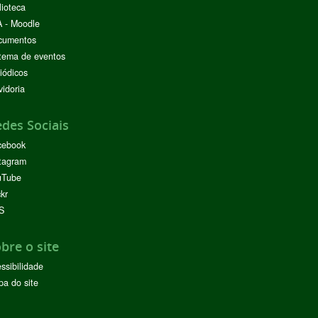
lioteca
 - Moodle
cumentos
tema de eventos
iódicos
idoria
des Sociais
cebook
tagram
uTube
ckr
S
bre o site
ssibilidade
a do site