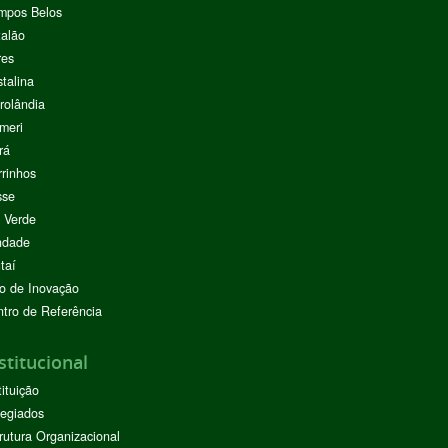
mpos Belos
alão
res
stalina
rolândia
meri
rá
rinhos
sse
 Verde
ndade
taí
o de Inovação
tro de Referência
stitucional
tituição
egiados
rutura Organizacional