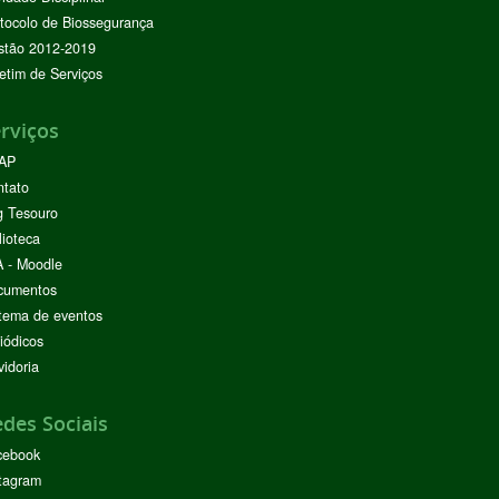
tocolo de Biossegurança
stão 2012-2019
etim de Serviços
rviços
AP
ntato
g Tesouro
lioteca
 - Moodle
cumentos
tema de eventos
iódicos
idoria
des Sociais
cebook
tagram