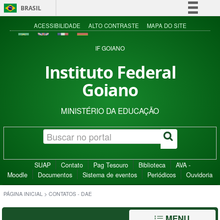
BRASIL
Simplifique!
ACESSIBILIDADE
ALTO CONTRASTE
MAPA DO SITE
Comunica BR
IF GOIANO
Participe
Instituto Federal
Acesso à informação
Goiano
Legislação
Canais
MINISTÉRIO DA EDUCAÇÃO
SUAP
Contato
Pag Tesouro
Biblioteca
AVA -
Moodle
Documentos
Sistema de eventos
Periódicos
Ouvidoria
PÁGINA INICIAL
>
CONTATOS - DAE
MENU