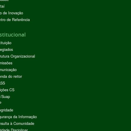
taí
o de Inovação
tro de Referência
stitucional
tituição
egiados
rutura Organizacional
missões
municação
nda do reitor
ASS
ições CS
I/Suap
P
egridade
urança da Informação
nsulta à Comunidade
vidade Disciplinar