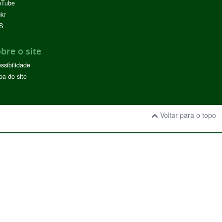
uTube
ckr
S
bre o site
ssibilidade
a do site
Voltar para o topo