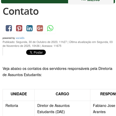
Contato
powered by
social2s
Publicado: Segunda, 30 de Outubro de 2023, 11h27
|
Última atualização em Segunda, 03
de Novembro de 2025, 10h36
|
Acessos: 11675
Veja abaixo os contatos dos servidores responsáveis pela Diretoria
de Assuntos Estudantis:
UNIDADE
CARGO
RESPON
Reitoria
Diretor de Assuntos
Fabiano Jose 
Estudantis (DAE)
Arantes