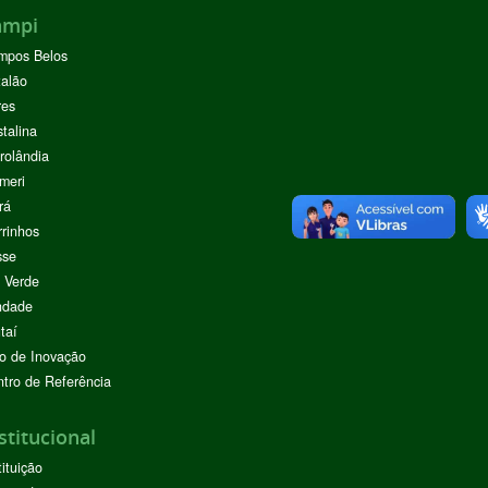
ampi
mpos Belos
alão
res
stalina
rolândia
meri
rá
rinhos
sse
 Verde
ndade
taí
o de Inovação
tro de Referência
stitucional
tituição