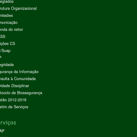
egiados
rutura Organizacional
missões
municação
nda do reitor
ASS
ições CS
I/Suap
P
egridade
urança da Informação
nsulta à Comunidade
vidade Disciplinar
tocolo de Biossegurança
stão 2012-2019
etim de Serviços
rviços
AP