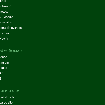
ntato
g Tesouro
lioteca
 - Moodle
cumentos
tema de eventos
iódicos
idoria
des Sociais
cebook
tagram
uTube
ckr
S
bre o site
ssibilidade
a do site