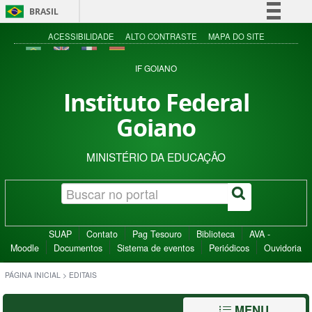
BRASIL
Simplifique!
ACESSIBILIDADE
ALTO CONTRASTE
MAPA DO SITE
Comunica BR
IF GOIANO
Participe
Instituto Federal
Acesso à informação
Goiano
Legislação
Canais
MINISTÉRIO DA EDUCAÇÃO
SUAP
Contato
Pag Tesouro
Biblioteca
AVA -
Moodle
Documentos
Sistema de eventos
Periódicos
Ouvidoria
PÁGINA INICIAL
>
EDITAIS
MENU