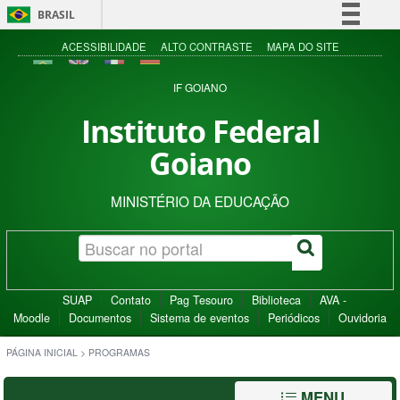
BRASIL
Simplifique!
ACESSIBILIDADE
ALTO CONTRASTE
MAPA DO SITE
Comunica BR
IF GOIANO
Participe
Instituto Federal
Acesso à informação
Goiano
Legislação
Canais
MINISTÉRIO DA EDUCAÇÃO
SUAP
Contato
Pag Tesouro
Biblioteca
AVA -
Moodle
Documentos
Sistema de eventos
Periódicos
Ouvidoria
PÁGINA INICIAL
>
PROGRAMAS
MENU