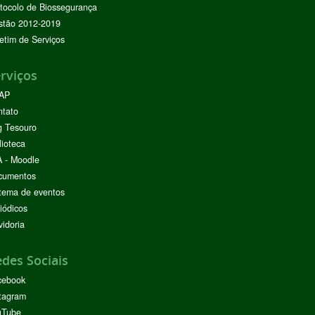
tocolo de Biossegurança
stão 2012-2019
etim de Serviços
rviços
AP
ntato
g Tesouro
lioteca
 - Moodle
cumentos
tema de eventos
iódicos
idoria
des Sociais
cebook
tagram
uTube