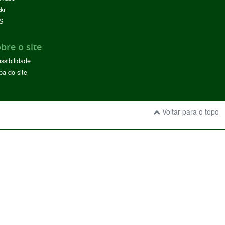
ckr
S
bre o site
ssibilidade
a do site
Voltar para o topo