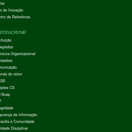
taí
o de Inovação
tro de Referência
stitucional
tituição
egiados
rutura Organizacional
missões
municação
nda do reitor
ASS
ições CS
I/Suap
P
egridade
urança da Informação
nsulta à Comunidade
vidade Disciplinar