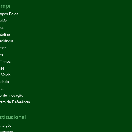
ampi
mpos Belos
alão
res
stalina
rolândia
meri
rá
rinhos
sse
 Verde
ndade
taí
o de Inovação
tro de Referência
stitucional
tituição
egiados