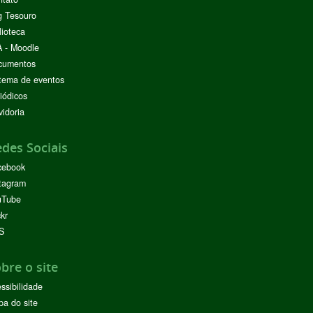
g Tesouro
lioteca
 - Moodle
cumentos
tema de eventos
iódicos
idoria
des Sociais
cebook
tagram
uTube
ckr
S
bre o site
ssibilidade
a do site