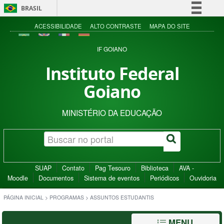
BRASIL
Simplifique!
ACESSIBILIDADE
ALTO CONTRASTE
MAPA DO SITE
Comunica BR
IF GOIANO
Participe
Instituto Federal
Acesso à informação
Goiano
Legislação
Canais
MINISTÉRIO DA EDUCAÇÃO
SUAP
Contato
Pag Tesouro
Biblioteca
AVA -
Moodle
Documentos
Sistema de eventos
Periódicos
Ouvidoria
PÁGINA INICIAL
>
PROGRAMAS
>
ASSUNTOS ESTUDANTIS
MENU