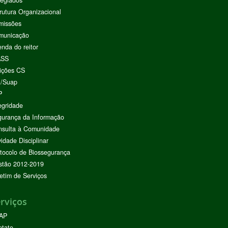
rutura Organizacional
missões
municação
nda do reitor
ASS
ições CS
I/Suap
P
egridade
urança da Informação
nsulta à Comunidade
vidade Disciplinar
tocolo de Biossegurança
stão 2012-2019
etim de Serviços
rviços
AP
ntato