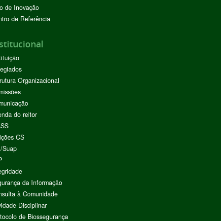
o de Inovação
tro de Referência
stitucional
tituição
egiados
rutura Organizacional
missões
municação
nda do reitor
ASS
ições CS
I/Suap
P
egridade
urança da Informação
nsulta à Comunidade
vidade Disciplinar
tocolo de Biossegurança