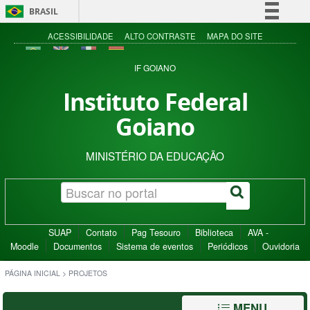
BRASIL
Simplifique!
ACESSIBILIDADE
ALTO CONTRASTE
MAPA DO SITE
Comunica BR
IF GOIANO
Participe
Instituto Federal
Acesso à informação
Goiano
Legislação
Canais
MINISTÉRIO DA EDUCAÇÃO
SUAP
Contato
Pag Tesouro
Biblioteca
AVA -
Moodle
Documentos
Sistema de eventos
Periódicos
Ouvidoria
PÁGINA INICIAL
>
PROJETOS
MENU