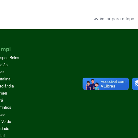
Voltar para o topo
ampi
mpos Belos
alão
res
stalina
rolândia
meri
rá
rinhos
sse
 Verde
ndade
taí