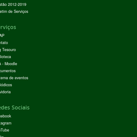
stão 2012-2019
etim de Serviços
rviços
AP
ntato
g Tesouro
lioteca
 - Moodle
cumentos
tema de eventos
iódicos
idoria
des Sociais
cebook
tagram
uTube
ckr