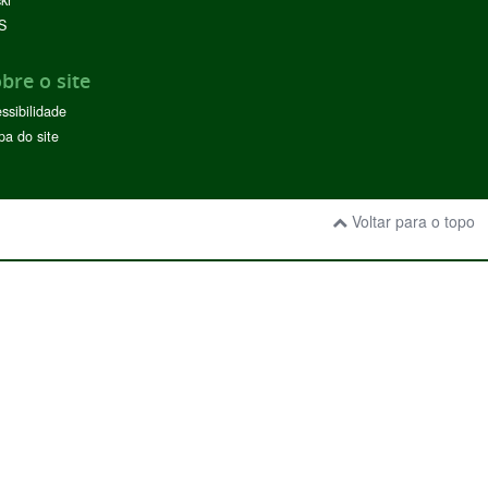
S
bre o site
ssibilidade
a do site
Voltar para o topo