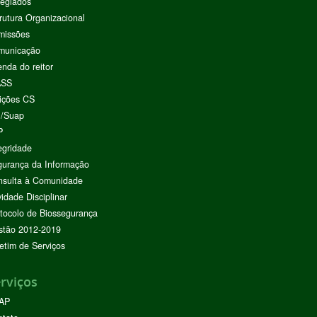
egiados
rutura Organizacional
missões
municação
nda do reitor
ASS
ições CS
I/Suap
P
egridade
urança da Informação
nsulta à Comunidade
vidade Disciplinar
tocolo de Biossegurança
stão 2012-2019
etim de Serviços
rviços
AP