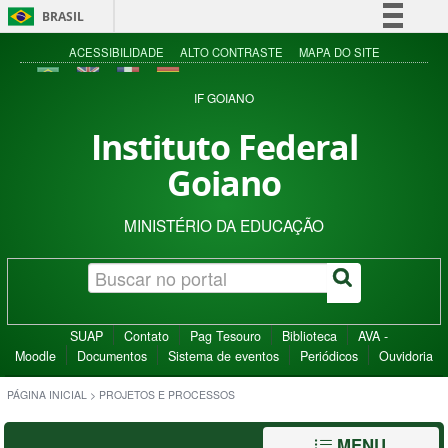
BRASIL
Simplifique!
ACESSIBILIDADE
ALTO CONTRASTE
MAPA DO SITE
Comunica BR
IF GOIANO
Participe
Instituto Federal
Acesso à informação
Goiano
Legislação
Canais
MINISTÉRIO DA EDUCAÇÃO
SUAP
Contato
Pag Tesouro
Biblioteca
AVA -
Moodle
Documentos
Sistema de eventos
Periódicos
Ouvidoria
PÁGINA INICIAL
>
PROJETOS E PROCESSOS
MENU