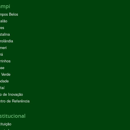
ampi
mpos Belos
alão
res
stalina
rolândia
meri
rá
rinhos
sse
 Verde
ndade
taí
o de Inovação
tro de Referência
stitucional
tituição