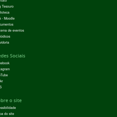
ntato
g Tesouro
lioteca
 - Moodle
cumentos
tema de eventos
iódicos
idoria
des Sociais
cebook
tagram
uTube
ckr
S
bre o site
ssibilidade
a do site