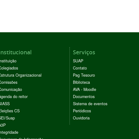
Institucional
Serviços
Instituição
SUAP
Colegiados
Contato
Estrutura Organizacional
Pag Tesouro
Comissões
Biblioteca
Comunicação
AVA - Moodle
Agenda do reitor
Documentos
SIASS
Sistema de eventos
Eleições CS
Periódicos
SEI/Suap
Ouvidoria
A3P
Integridade