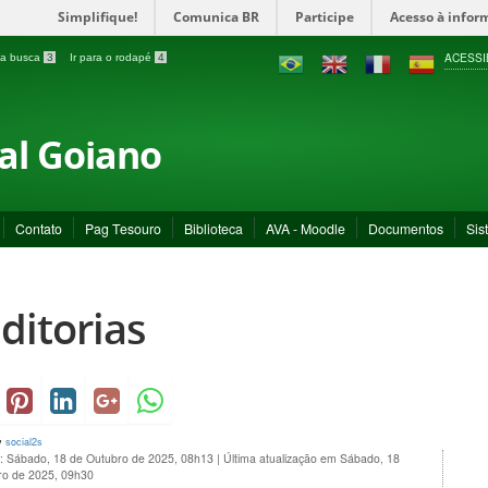
Simplifique!
Comunica BR
Participe
Acesso à infor
ACESSI
a a busca
3
Ir para o rodapé
4
ral Goiano
Contato
Pag Tesouro
Biblioteca
AVA - Moodle
Documentos
Sis
ditorias
y
social2s
o: Sábado, 18 de Outubro de 2025, 08h13
|
Última atualização em Sábado, 18
ro de 2025, 09h30