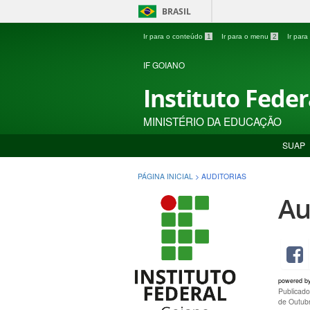
BRASIL
Ir para o conteúdo
1
Ir para o menu
2
Ir par
IF GOIANO
Instituto Fede
MINISTÉRIO DA EDUCAÇÃO
SUAP
PÁGINA INICIAL
>
AUDITORIAS
Au
powered b
Publicad
de Outub