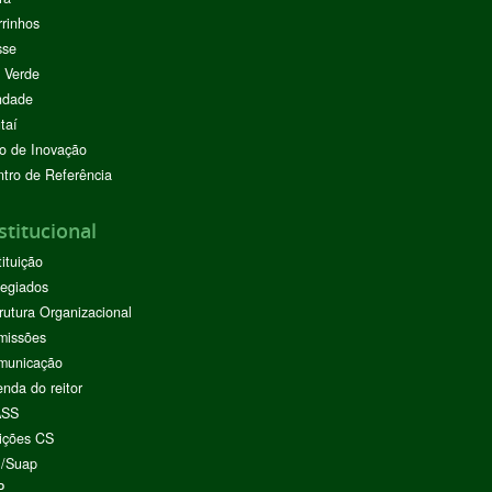
rinhos
sse
 Verde
ndade
taí
o de Inovação
tro de Referência
stitucional
tituição
egiados
rutura Organizacional
missões
municação
nda do reitor
ASS
ições CS
I/Suap
P