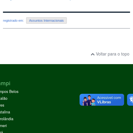
registrado em:
Assuntos Internacionais
Voltar para o topo
ampi
mpos Belos
alão
res
stalina
rolândia
meri
rá