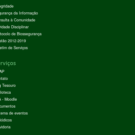
egridade
urança da Informação
nsulta à Comunidade
vidade Disciplinar
tocolo de Biossegurança
stão 2012-2019
etim de Serviços
rviços
AP
ntato
g Tesouro
lioteca
 - Moodle
cumentos
tema de eventos
iódicos
idoria