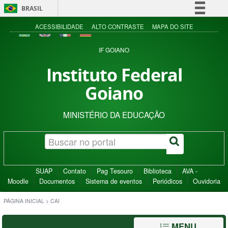
BRASIL
Simplifique!
ACESSIBILIDADE
ALTO CONTRASTE
MAPA DO SITE
Comunica BR
IF GOIANO
Participe
Instituto Federal
Acesso à informação
Goiano
Legislação
Canais
MINISTÉRIO DA EDUCAÇÃO
SUAP
Contato
Pag Tesouro
Biblioteca
AVA -
Moodle
Documentos
Sistema de eventos
Periódicos
Ouvidoria
PÁGINA INICIAL
>
CAI
MENU