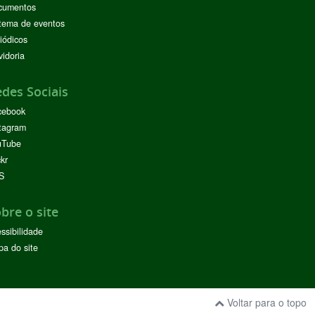
cumentos
tema de eventos
iódicos
idoria
des Sociais
cebook
tagram
uTube
ckr
S
bre o site
ssibilidade
a do site
Voltar para o topo