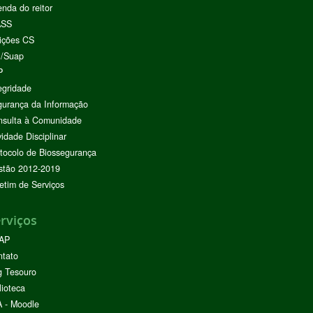
nda do reitor
ASS
ições CS
I/Suap
P
egridade
urança da Informação
nsulta à Comunidade
vidade Disciplinar
tocolo de Biossegurança
stão 2012-2019
etim de Serviços
rviços
AP
ntato
g Tesouro
lioteca
 - Moodle