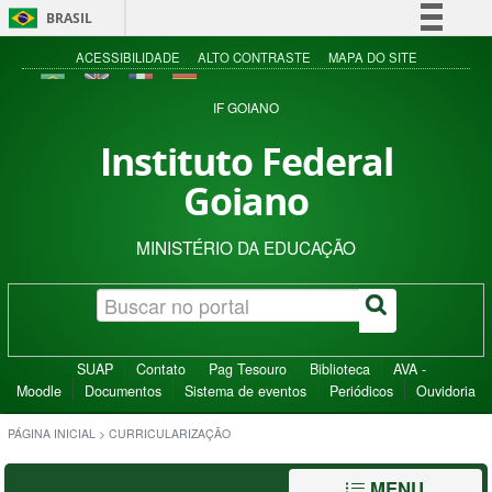
BRASIL
Simplifique!
ACESSIBILIDADE
ALTO CONTRASTE
MAPA DO SITE
Comunica BR
IF GOIANO
Participe
Instituto Federal
Acesso à informação
Goiano
Legislação
Canais
MINISTÉRIO DA EDUCAÇÃO
SUAP
Contato
Pag Tesouro
Biblioteca
AVA -
Moodle
Documentos
Sistema de eventos
Periódicos
Ouvidoria
PÁGINA INICIAL
>
CURRICULARIZAÇÃO
MENU