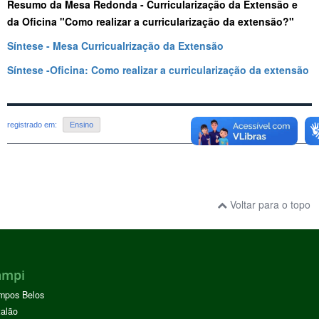
Resumo da Mesa Redonda - Curricularização da Extensão e
da Oficina "Como realizar a curricularização da extensão?"
Síntese - Mesa Curricualrização da Extensão
Síntese -Oficina: Como realizar a curricularização da extensão
registrado em:
Ensino
Voltar para o topo
ampi
mpos Belos
alão