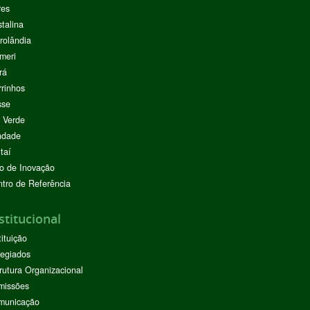
res
stalina
rolândia
meri
rá
rinhos
sse
 Verde
ndade
taí
o de Inovação
tro de Referência
stitucional
tituição
egiados
rutura Organizacional
missões
municação