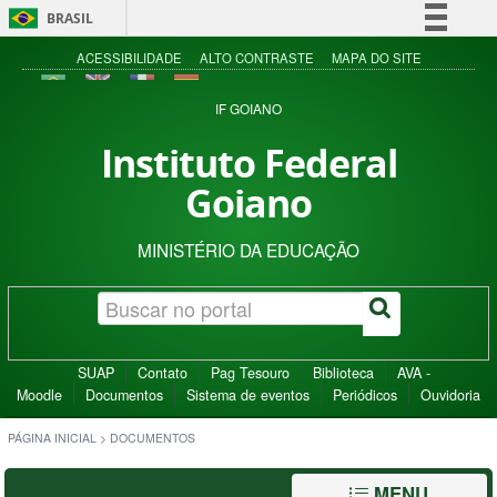
BRASIL
Simplifique!
ACESSIBILIDADE
ALTO CONTRASTE
MAPA DO SITE
Comunica BR
IF GOIANO
Participe
Instituto Federal
Acesso à informação
Goiano
Legislação
Canais
MINISTÉRIO DA EDUCAÇÃO
SUAP
Contato
Pag Tesouro
Biblioteca
AVA -
Moodle
Documentos
Sistema de eventos
Periódicos
Ouvidoria
PÁGINA INICIAL
>
DOCUMENTOS
MENU