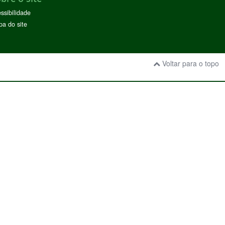
ssibilidade
a do site
Voltar para o topo