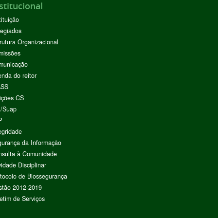
stitucional
tituição
egiados
rutura Organizacional
missões
municação
nda do reitor
ASS
ições CS
I/Suap
P
egridade
urança da Informação
nsulta à Comunidade
vidade Disciplinar
tocolo de Biossegurança
stão 2012-2019
etim de Serviços