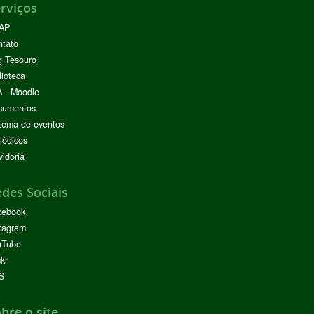
rviços
AP
ntato
g Tesouro
lioteca
 - Moodle
cumentos
tema de eventos
iódicos
idoria
des Sociais
cebook
tagram
uTube
ckr
S
bre o site