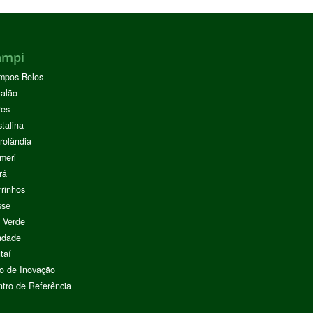
ampi
mpos Belos
alão
res
stalina
rolândia
meri
rá
rinhos
sse
 Verde
ndade
taí
o de Inovação
tro de Referência