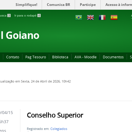
Simplifique!
Comunica BR
Participe
Acesso à infor
 busca
3
Ir para o rodapé
4
al Goiano
Contato
Pag Tesouro
Biblioteca
AVA - Moodle
Documentos
S
tualização em Sexta, 24 de Abril de 2026, 10h42
/04/15
Conselho Superior
6h37
Registrado em:
Colegiados
ens