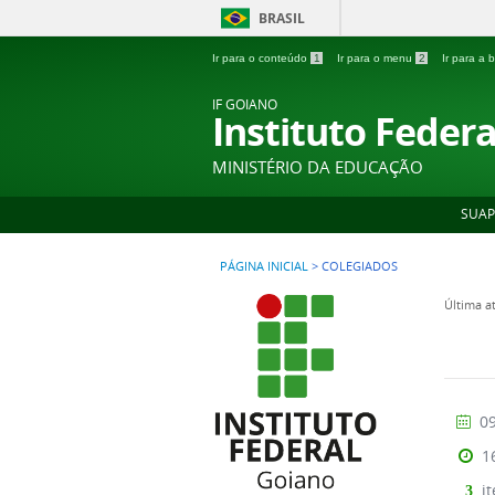
BRASIL
Ir para o conteúdo
1
Ir para o menu
2
Ir para a
IF GOIANO
Instituto Feder
MINISTÉRIO DA EDUCAÇÃO
SUAP
PÁGINA INICIAL
>
COLEGIADOS
Última a
09
1
it
3