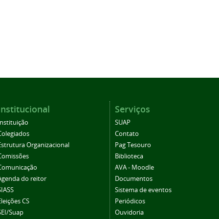
Institucional
Serviços
Instituição
SUAP
Colegiados
Contato
Estrutura Organizacional
Pag Tesouro
Comissões
Biblioteca
Comunicação
AVA - Moodle
Agenda do reitor
Documentos
SIASS
Sistema de eventos
Eleições CS
Periódicos
SEI/Suap
Ouvidoria