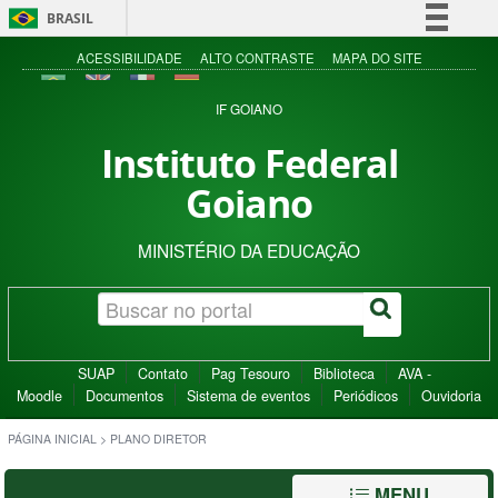
BRASIL
Simplifique!
ACESSIBILIDADE
ALTO CONTRASTE
MAPA DO SITE
Comunica BR
IF GOIANO
Participe
Instituto Federal
Acesso à informação
Goiano
Legislação
Canais
MINISTÉRIO DA EDUCAÇÃO
SUAP
Contato
Pag Tesouro
Biblioteca
AVA -
Moodle
Documentos
Sistema de eventos
Periódicos
Ouvidoria
PÁGINA INICIAL
>
PLANO DIRETOR
MENU