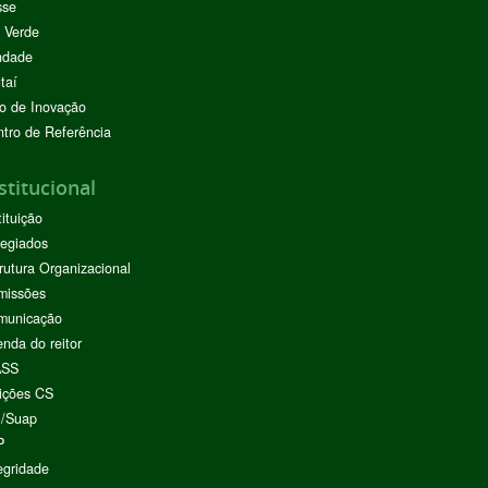
sse
 Verde
ndade
taí
o de Inovação
tro de Referência
stitucional
tituição
egiados
rutura Organizacional
missões
municação
nda do reitor
ASS
ições CS
I/Suap
P
egridade