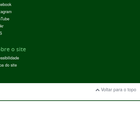
cebook
tagram
uTube
ckr
S
bre o site
ssibilidade
a do site
Voltar para o topo