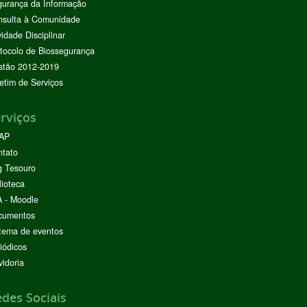
urança da Informação
nsulta à Comunidade
vidade Disciplinar
tocolo de Biossegurança
stão 2012-2019
etim de Serviços
rviços
AP
ntato
g Tesouro
lioteca
 - Moodle
cumentos
tema de eventos
iódicos
idoria
des Sociais