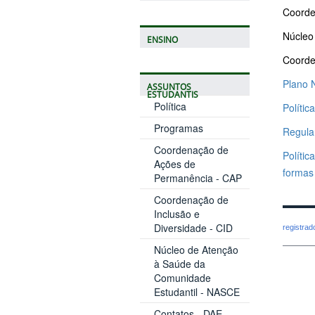
Coorde
Núcleo
ENSINO
Coorde
Plano N
ASSUNTOS
ESTUDANTIS
Política
Polític
Programas
Regula
Coordenação de
Políti
Ações de
formas
Permanência - CAP
Coordenação de
Inclusão e
Diversidade - CID
registra
Núcleo de Atenção
à Saúde da
Comunidade
Estudantil - NASCE
Contatos - DAE