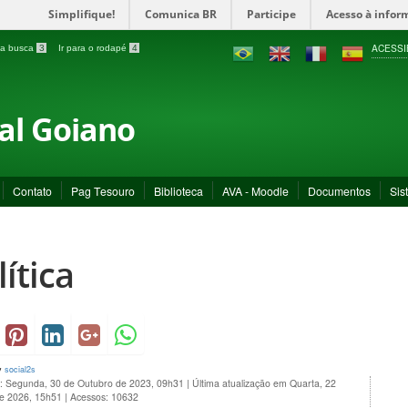
Simplifique!
Comunica BR
Participe
Acesso à infor
ACESSI
a a busca
3
Ir para o rodapé
4
ral Goiano
Contato
Pag Tesouro
Biblioteca
AVA - Moodle
Documentos
Sis
lítica
y
social2s
o: Segunda, 30 de Outubro de 2023, 09h31
|
Última atualização em Quarta, 22
de 2026, 15h51
|
Acessos: 10632