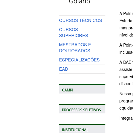
A Polít
CURSOS TÉCNICOS
Estudan
mas pro
CURSOS
nível d
SUPERIORES
MESTRADOS E
A Polít
DOUTORADOS
inclus
ESPECIALIZAÇÕES
A DAE 
EAD
assistê
supervi
discen
CAMPI
Nessa 
program
equida
PROCESSOS SELETIVOS
Integra
INSTITUCIONAL