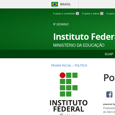
BRASIL
Ir para o conteúdo
1
Ir para o menu
2
Ir par
IF GOIANO
Instituto Fede
MINISTÉRIO DA EDUCAÇÃO
SUAP
PÁGINA INICIAL
>
POLÍTICA
Po
powered b
Publicad
de Abril 