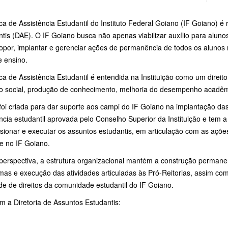
ica de Assistência Estudantil do Instituto Federal Goiano (IF Goiano) é
tis (DAE). O IF Goiano busca não apenas viabilizar auxílio para alunos
por, implantar e gerenciar ações de permanência de todos os alunos n
e ensino.
ica de Assistência Estudantil é entendida na Instituição como um direit
ão social, produção de conhecimento, melhoria do desempenho acadêmi
foi criada para dar suporte aos campi do IF Goiano na implantação da
ncia estudantil aprovada pelo Conselho Superior da Instituição e tem a 
sionar e executar os assuntos estudantis, em articulação com as ações
te no IF Goiano.
perspectiva, a estrutura organizacional mantém a construção permanen
as e execução das atividades articuladas às Pró-Reitorias, assim com
de de direitos da comunidade estudantil do IF Goiano.
m a Diretoria de Assuntos Estudantis: