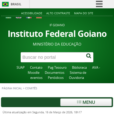
BRASIL
Simplifique!
ACESSIBILIDADE
ALTO CONTRASTE
MAPA DO SITE
Comunica BR
IF GOIANO
Participe
Instituto Federal Goiano
Acesso à informação
MINISTÉRIO DA EDUCAÇÃO
Legislação
Canais
SUAP
Contato
Pag Tesouro
Biblioteca
AVA -
Moodle
Documentos
Sistema de
eventos
Periódicos
Ouvidoria
PÁGINA INICIAL
>
COMITÊS
MENU
Última atualização em Segunda, 16 de Março de 2026, 18h17