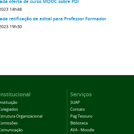
gada oferta de curso MOOC sobre PDI
2023 14h48
ada retificação de edital para Professor Formador
2023 19h30
Institucional
Serviços
Instituição
SUAP
Colegiados
Contato
Estrutura Organizacional
Pag Tesouro
Comissões
Biblioteca
Comunicação
AVA - Moodle