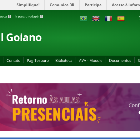
Simplifique!
Comunica BR
Participe
Acesso à infor
 busca
3
Ir para o rodapé
4
al Goiano
Contato
Pag Tesouro
Biblioteca
AVA - Moodle
Documentos
S