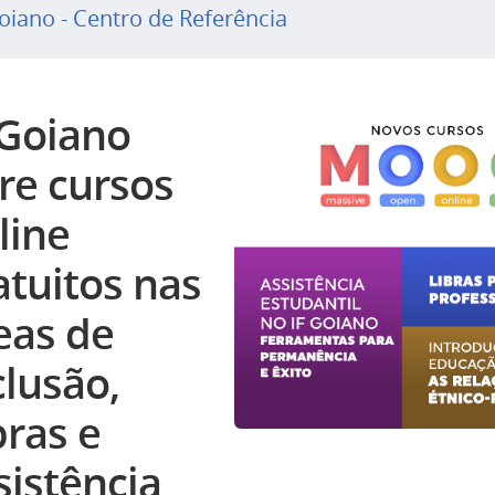
oiano - Centro de Referência
 Goiano
re cursos
line
atuitos nas
eas de
clusão,
bras e
sistência