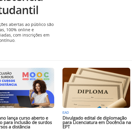
tudantil
ões abertas ao público são
tas, 100% online e
iadas, com inscrições em
contínuo.
EAD
ano lança curso aberto e
Divulgado edital de diplomação
to para inclusão de surdos
para Licenciatura em Docência na
sos a distância
EPT