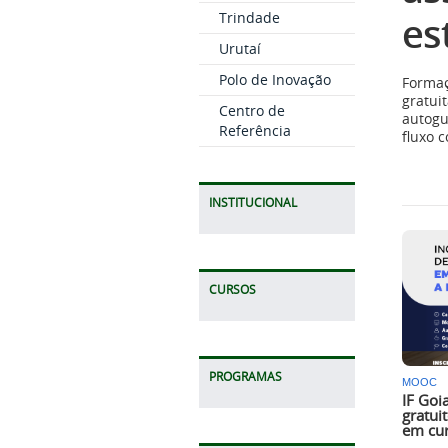
es
Trindade
Urutaí
Polo de Inovação
Formaç
gratui
Centro de
autogu
Referência
fluxo 
INSTITUCIONAL
CURSOS
PROGRAMAS
MOOC
IF Goi
gratui
em cur