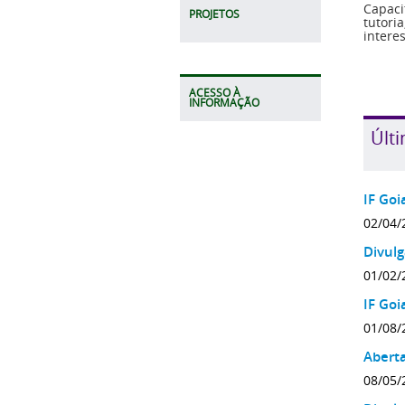
Capaci
PROJETOS
tutori
intere
ACESSO À
INFORMAÇÃO
Últi
IF Goi
02/04/
Divulg
01/02/
IF Goi
01/08/
Aberta
08/05/