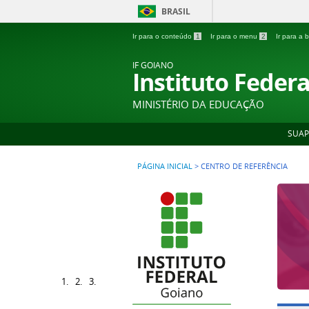
BRASIL
Ir para o conteúdo
1
Ir para o menu
2
Ir para a
IF GOIANO
Instituto Feder
MINISTÉRIO DA EDUCAÇÃO
SUAP
PÁGINA INICIAL
>
CENTRO DE REFERÊNCIA