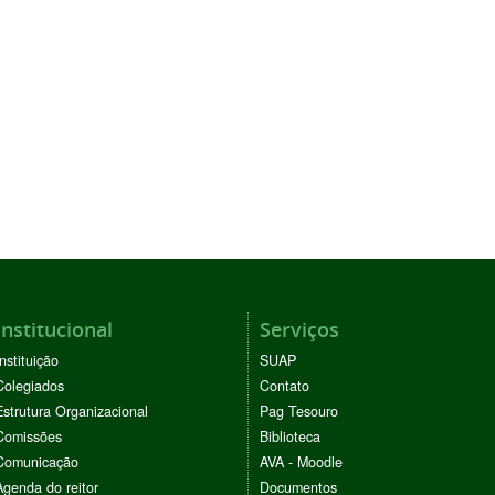
Institucional
Serviços
Instituição
SUAP
Colegiados
Contato
Estrutura Organizacional
Pag Tesouro
Comissões
Biblioteca
Comunicação
AVA - Moodle
Agenda do reitor
Documentos