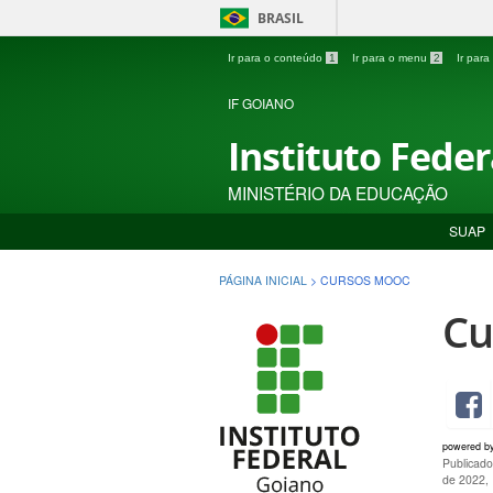
BRASIL
Ir para o conteúdo
1
Ir para o menu
2
Ir par
IF GOIANO
Instituto Fede
MINISTÉRIO DA EDUCAÇÃO
SUAP
PÁGINA INICIAL
>
CURSOS MOOC
Cu
powered b
Publicado
de 2022,