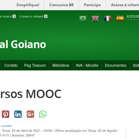
Simplifique!
Comunica BR
Participe
Acesso à infor
ACESSI
a a busca
3
Ir para o rodapé
4
ral Goiano
Contato
Pag Tesouro
Biblioteca
AVA - Moodle
Documentos
Sis
rsos MOOC
y
social2s
: Terça, 20 de Abril de 2021, 10h39
|
Última atualização em Terça, 02 de Agosto
 11h15
|
Acessos: 39647