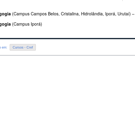
gogia
(Campus Campos Belos, Cristalina, Hidrolândia, Iporá, Urutaí) –
gogia
(Campus Iporá)
do em:
Cursos - Cref