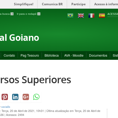
Simplifique!
Comunica BR
Participe
Acesso à infor
ACESSI
a a busca
3
Ir para o rodapé
4
ral Goiano
Contato
Pag Tesouro
Biblioteca
AVA - Moodle
Documentos
Sis
rsos Superiores
y
social2s
: Terça, 20 de Abril de 2021, 10h31
|
Última atualização em Terça, 20 de Abril de
h36
|
Acessos: 2494