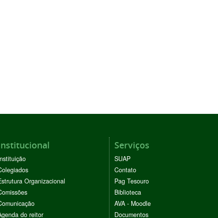
Institucional
Serviços
Instituição
SUAP
Colegiados
Contato
Estrutura Organizacional
Pag Tesouro
Comissões
Biblioteca
Comunicação
AVA - Moodle
Agenda do reitor
Documentos