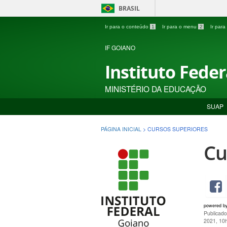
BRASIL
Ir para o conteúdo
1
Ir para o menu
2
Ir par
IF GOIANO
Instituto Fede
MINISTÉRIO DA EDUCAÇÃO
SUAP
PÁGINA INICIAL
>
CURSOS SUPERIORES
Cu
powered b
Publicado
2021, 10