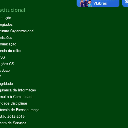
stitucional
tituição
egiados
rutura Organizacional
missões
municação
nda do reitor
ASS
ições CS
I/Suap
P
egridade
urança da Informação
nsulta à Comunidade
vidade Disciplinar
tocolo de Biossegurança
stão 2012-2019
etim de Serviços