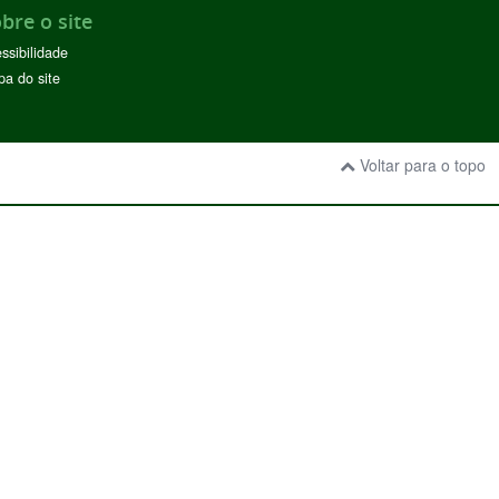
bre o site
ssibilidade
a do site
Voltar para o topo