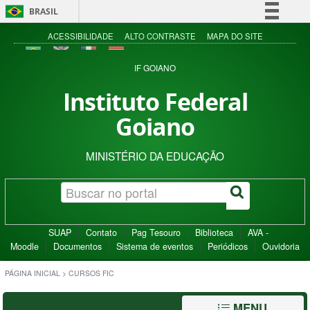
BRASIL
Simplifique!
ACESSIBILIDADE
ALTO CONTRASTE
MAPA DO SITE
Comunica BR
IF GOIANO
Participe
Instituto Federal
Acesso à informação
Goiano
Legislação
Canais
MINISTÉRIO DA EDUCAÇÃO
SUAP
Contato
Pag Tesouro
Biblioteca
AVA -
Moodle
Documentos
Sistema de eventos
Periódicos
Ouvidoria
PÁGINA INICIAL
>
CURSOS FIC
MENU