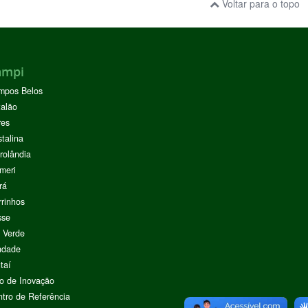
Voltar para o topo
ampi
mpos Belos
alão
res
stalina
rolândia
meri
rá
rinhos
sse
 Verde
ndade
taí
o de Inovação
tro de Referência