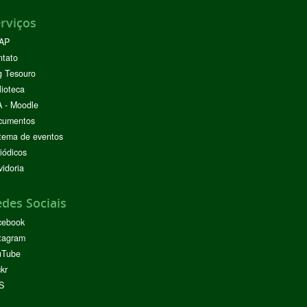
rviços
AP
ntato
g Tesouro
lioteca
 - Moodle
cumentos
tema de eventos
iódicos
idoria
des Sociais
cebook
tagram
uTube
ckr
S