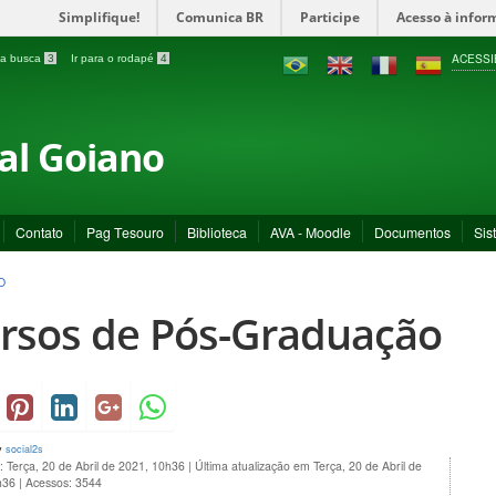
Simplifique!
Comunica BR
Participe
Acesso à infor
ACESSI
a a busca
3
Ir para o rodapé
4
ral Goiano
Contato
Pag Tesouro
Biblioteca
AVA - Moodle
Documentos
Sis
O
rsos de Pós-Graduação
y
social2s
: Terça, 20 de Abril de 2021, 10h36
|
Última atualização em Terça, 20 de Abril de
h36
|
Acessos: 3544