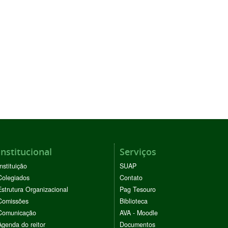
Institucional
Serviços
Instituição
SUAP
Colegiados
Contato
Estrutura Organizacional
Pag Tesouro
Comissões
Biblioteca
Comunicação
AVA - Moodle
Agenda do reitor
Documentos