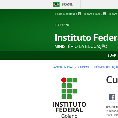
BRASIL
Ir para o conteúdo
1
Ir para o menu
2
Ir par
IF GOIANO
Instituto Fede
MINISTÉRIO DA EDUCAÇÃO
SUAP
PÁGINA INICIAL
>
CURSOS DE PÓS-GRADUAÇÃ
Cu
powered b
Publicado
2021, 10