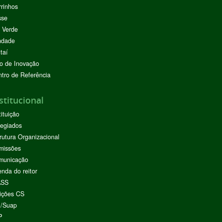
rinhos
sse
 Verde
ndade
taí
o de Inovação
tro de Referência
stitucional
tituição
egiados
rutura Organizacional
missões
municação
nda do reitor
ASS
ições CS
I/Suap
P