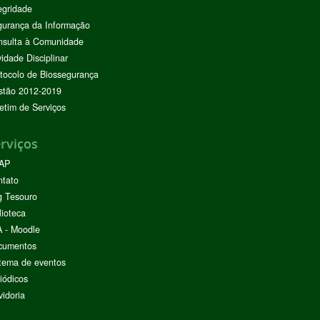
egridade
urança da Informação
nsulta à Comunidade
vidade Disciplinar
tocolo de Biossegurança
stão 2012-2019
etim de Serviços
rviços
AP
ntato
g Tesouro
lioteca
 - Moodle
cumentos
tema de eventos
iódicos
idoria