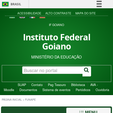
BRASIL
Simplifique!
ACESSIBILIDADE
ALTO CONTRASTE
MAPA DO SITE
Comunica BR
IF GOIANO
Participe
Instituto Federal
Acesso à informação
Goiano
Legislação
Canais
MINISTÉRIO DA EDUCAÇÃO
SUAP
Contato
Pag Tesouro
Biblioteca
AVA -
Moodle
Documentos
Sistema de eventos
Periódicos
Ouvidoria
PÁGINA INICIAL
>
FUNAPE
MENU