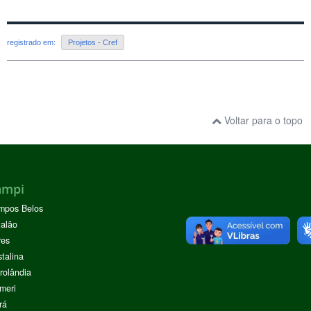
registrado em:
Projetos - Cref
Voltar para o topo
ampi
mpos Belos
alão
res
stalina
rolândia
meri
rá