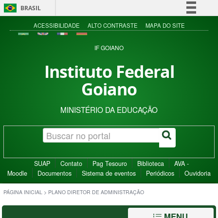
BRASIL
Simplifique!
ACESSIBILIDADE
ALTO CONTRASTE
MAPA DO SITE
Comunica BR
IF GOIANO
Participe
Instituto Federal
Acesso à informação
Goiano
Legislação
Canais
MINISTÉRIO DA EDUCAÇÃO
SUAP
Contato
Pag Tesouro
Biblioteca
AVA -
Moodle
Documentos
Sistema de eventos
Periódicos
Ouvidoria
PÁGINA INICIAL
>
PLANO DIRETOR DE ADMINISTRAÇÃO
MENU