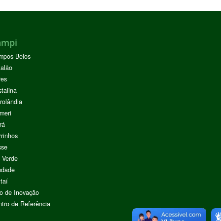
ampi
mpos Belos
alão
res
stalina
rolândia
meri
rá
rinhos
sse
 Verde
ndade
taí
o de Inovação
tro de Referência