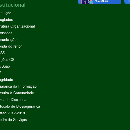
stitucional
tituição
egiados
rutura Organizacional
missões
municação
nda do reitor
ASS
ições CS
I/Suap
P
egridade
urança da Informação
nsulta à Comunidade
vidade Disciplinar
tocolo de Biossegurança
stão 2012-2019
etim de Serviços