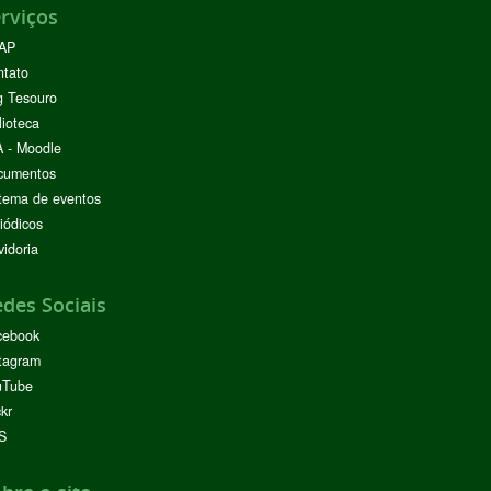
rviços
AP
ntato
g Tesouro
lioteca
 - Moodle
cumentos
tema de eventos
iódicos
idoria
des Sociais
cebook
tagram
uTube
ckr
S