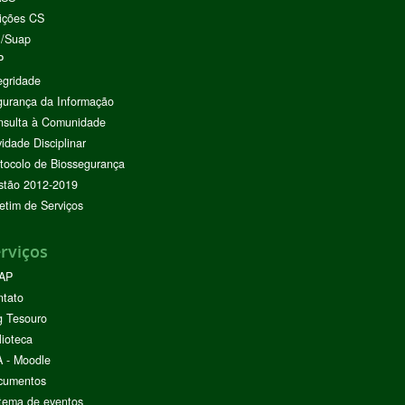
ições CS
I/Suap
P
egridade
urança da Informação
nsulta à Comunidade
vidade Disciplinar
tocolo de Biossegurança
stão 2012-2019
etim de Serviços
rviços
AP
ntato
g Tesouro
lioteca
 - Moodle
cumentos
tema de eventos