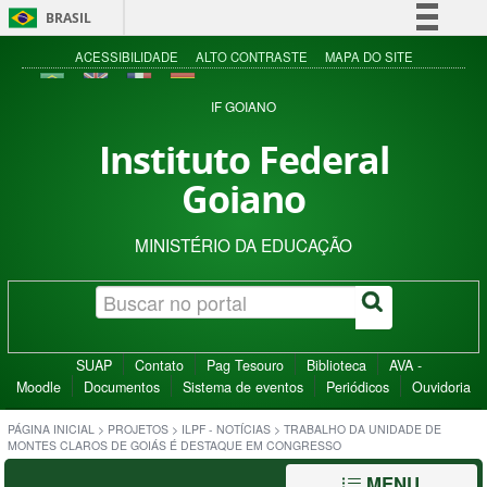
BRASIL
Simplifique!
ACESSIBILIDADE
ALTO CONTRASTE
MAPA DO SITE
Comunica BR
IF GOIANO
Participe
Instituto Federal
Acesso à informação
Goiano
Legislação
Canais
MINISTÉRIO DA EDUCAÇÃO
SUAP
Contato
Pag Tesouro
Biblioteca
AVA -
Moodle
Documentos
Sistema de eventos
Periódicos
Ouvidoria
PÁGINA INICIAL
>
PROJETOS
>
ILPF - NOTÍCIAS
>
TRABALHO DA UNIDADE DE
MONTES CLAROS DE GOIÁS É DESTAQUE EM CONGRESSO
MENU