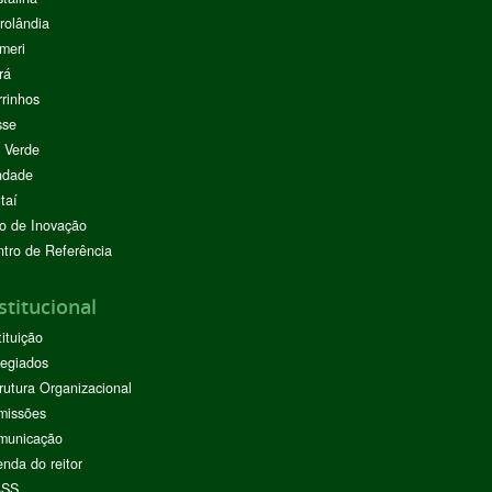
rolândia
meri
rá
rinhos
sse
 Verde
ndade
taí
o de Inovação
tro de Referência
stitucional
tituição
egiados
rutura Organizacional
missões
municação
nda do reitor
ASS