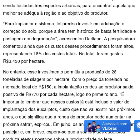
sendo testadas três espécies arbóreas, para encontrar aquela que
melhor se adéqua à região e ao objetivo do produtor.
“Para implantar o sistema, foi preciso investir em adubação e
correção do solo, porque a área tem histórico de baixa fertilidade e
pastagem em degradação”, acrescentou Darliane. A pesquisadora
comentou ainda que os custos desses procedimentos foram altos,
representando 18% dos custos totais. No total, foram gastos
R$3.430 por hectare.
No entanto, esse investimento permitiu a produção de 28
toneladas de silagem por hectare. Com o preço da tonelada no
mercado local de R$150, a implantação rendeu ao produtor saldo
positivo de R$770 por cada hectare, logo no primeiro ano. “É
importante lembrar que nesses custos já está incluso o valor de
implantação dos eucaliptos, custo que não vai existir nos próximos
anos, o que significa que a renda do produtor pode aumentar na
próxima safra”, explicou. Em julho, os animais entram na área para
pastejar e, em breve, espera-se que a sombra dos eucaliptos
produza efeitos positivos sobre a produtividade do leite.