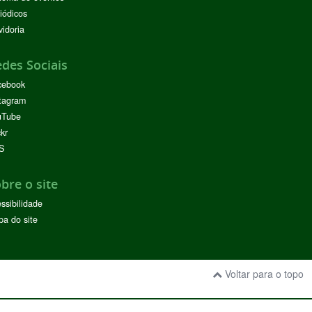
iódicos
idoria
des Sociais
cebook
tagram
uTube
ckr
S
bre o site
ssibilidade
a do site
Voltar para o topo