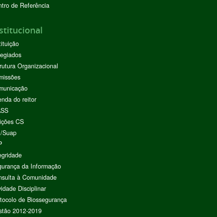
tro de Referência
stitucional
tituição
egiados
rutura Organizacional
missões
municação
nda do reitor
ASS
ições CS
I/Suap
P
egridade
urança da Informação
nsulta à Comunidade
vidade Disciplinar
tocolo de Biossegurança
stão 2012-2019