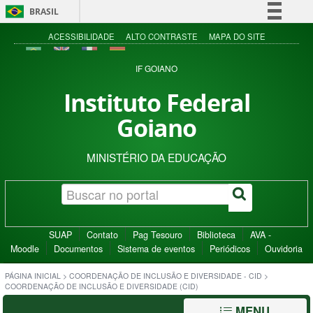
BRASIL
Simplifique!
ACESSIBILIDADE
ALTO CONTRASTE
MAPA DO SITE
Comunica BR
IF GOIANO
Participe
Instituto Federal
Acesso à informação
Goiano
Legislação
Canais
MINISTÉRIO DA EDUCAÇÃO
SUAP
Contato
Pag Tesouro
Biblioteca
AVA -
Moodle
Documentos
Sistema de eventos
Periódicos
Ouvidoria
PÁGINA INICIAL
>
COORDENAÇÃO DE INCLUSÃO E DIVERSIDADE - CID
>
COORDENAÇÃO DE INCLUSÃO E DIVERSIDADE (CID)
MENU