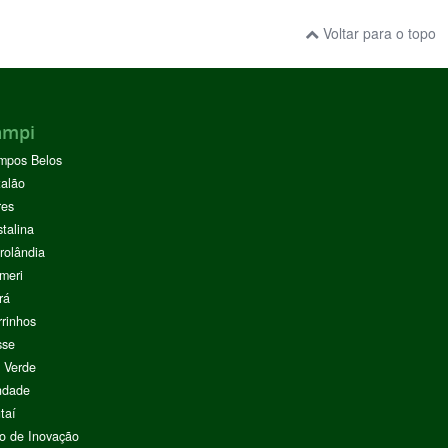
Voltar para o topo
ampi
mpos Belos
alão
res
stalina
rolândia
meri
rá
rinhos
sse
 Verde
ndade
taí
o de Inovação