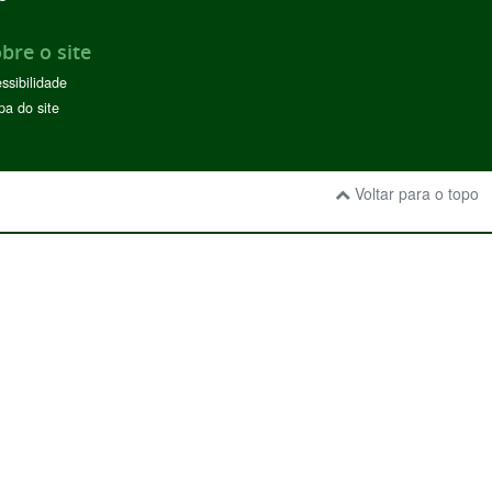
bre o site
ssibilidade
a do site
Voltar para o topo