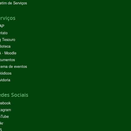
etim de Serviços
rviços
AP
ntato
g Tesouro
lioteca
 - Moodle
cumentos
tema de eventos
iódicos
idoria
des Sociais
cebook
tagram
uTube
ckr
S