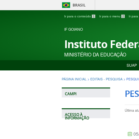
BRASIL
Ir para o conteúdo
1
Ir para o menu
2
Ir par
IF GOIANO
Instituto Fede
MINISTÉRIO DA EDUCAÇÃO
SUAP
PÁGINA INICIAL
>
EDITAIS - PESQUISA
>
PESQUI
PES
CAMPI
Última at
ACESSO À
INFORMAÇÃO
05