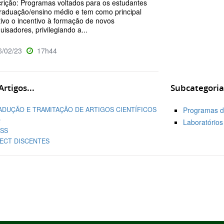
rição: Programas voltados para os estudantes
raduação/ensino médio e tem como principal
tivo o incentivo à formação de novos
uisadores, privilegiando a...
/02/23
17h44
rtigos...
Subcategoria
ADUÇÃO E TRAMITAÇÃO DE ARTIGOS CIENTÍFICOS
Programas de
Q
Laboratórios 
CSS
PECT DISCENTES