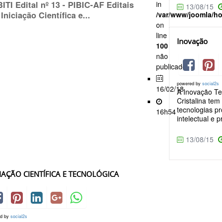
BITI Edital nº 13 - PIBIC-AF Editais
in
13/08/15
 Iniciação Científica e...
/var/www/joomla/h
on
line
Inovação
100
não
publicado
powered by
social2s
16/02/18
A Inovação T
Cristalina te
tecnologias p
16h54
intelectual e 
13/08/15
CIAÇÃO CIENTÍFICA E TECNOLÓGICA
ed by
social2s