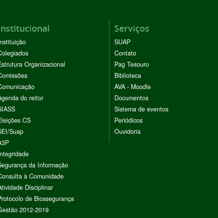
Institucional
Serviços
Instituição
SUAP
Colegiados
Contato
Estrutura Organizacional
Pag Tesouro
Comissões
Biblioteca
Comunicação
AVA - Moodle
Agenda do reitor
Documentos
SIASS
Sistema de eventos
Eleições CS
Periódicos
SEI/Suap
Ouvidoria
A3P
Integridade
Segurança da Informação
Consulta à Comunidade
Atividade Disciplinar
Protocolo de Biossegurança
Gestão 2012-2019