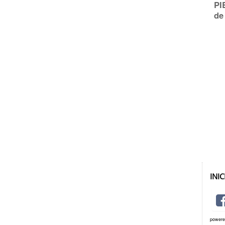
PI
de
INI
power