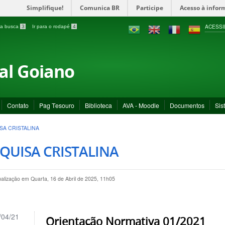
Simplifique!
Comunica BR
Participe
Acesso à infor
ACESSI
a a busca
3
Ir para o rodapé
4
ral Goiano
Contato
Pag Tesouro
Biblioteca
AVA - Moodle
Documentos
Sis
SA CRISTALINA
QUISA CRISTALINA
ualização em Quarta, 16 de Abril de 2025, 11h05
/04/21
Orientação Normativa 01/2021