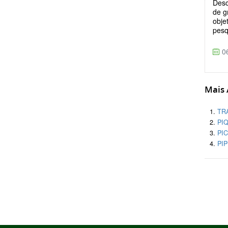
Desc
de g
obje
pesq
06
Mais A
TR
PI
PI
PI