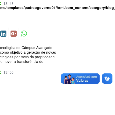
13h48
ome/templates/padraogoverno01/html/com_content/category/blog
ecnológica do Câmpus Avançado
m como objetivo a geração de novas
rotegidas por meio da propriedade
promover a transferência do...
13h50