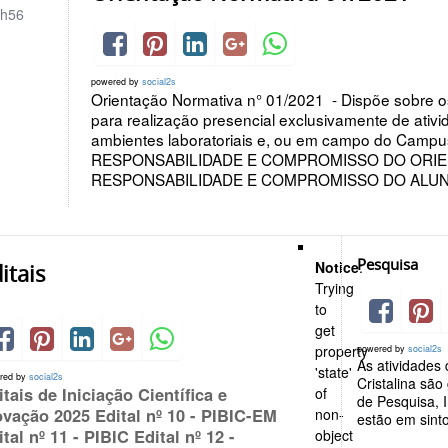
h56
powered by
social2s
Orientação Normativa n° 01/2021 - Dispõe sobre 
para realização presencial exclusivamente de ati
ambientes laboratoriais e, ou em campo do Campu
RESPONSABILIDADE E COMPROMISSO DO ORIEN
RESPONSABILIDADE E COMPROMISSO DO AL
Pesquisa
Notice
:
itais
Trying
to
get
property
powered by
social2s
As atividades
'state'
red by
social2s
Cristalina são
itais de Iniciação Científica e
of
de Pesquisa, 
ovação 2025 Edital nº 10 - PIBIC-EM
non-
estão em sinto
ital nº 11 - PIBIC Edital nº 12 -
object