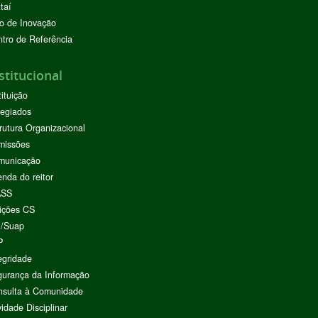
taí
o de Inovação
tro de Referência
stitucional
tituição
egiados
rutura Organizacional
missões
municação
nda do reitor
ASS
ições CS
I/Suap
P
egridade
urança da Informação
nsulta à Comunidade
vidade Disciplinar