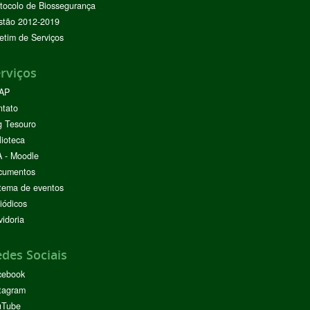
tocolo de Biossegurança
stão 2012-2019
etim de Serviços
rviços
AP
ntato
g Tesouro
lioteca
 - Moodle
cumentos
tema de eventos
iódicos
idoria
des Sociais
cebook
tagram
uTube