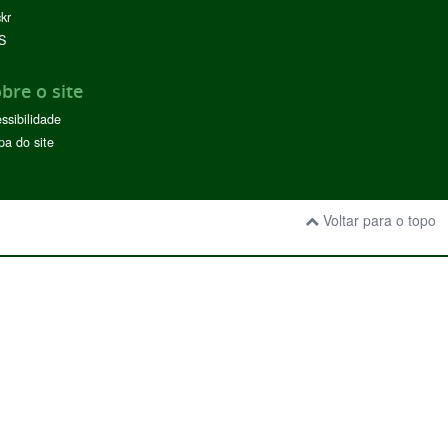
ckr
S
bre o site
ssibilidade
a do site
Voltar para o topo