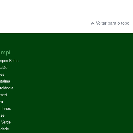
Voltar para o topo
ampi
mpos Belos
alão
res
stalina
rolândia
meri
rá
rinhos
sse
 Verde
ndade