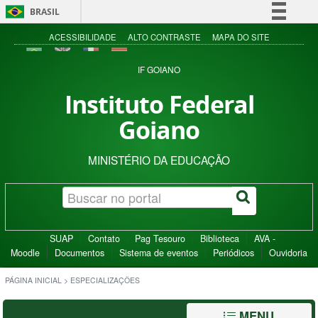
BRASIL
Simplifique!
ACESSIBILIDADE
ALTO CONTRASTE
MAPA DO SITE
Comunica BR
IF GOIANO
Participe
Instituto Federal
Acesso à informação
Goiano
Legislação
Canais
MINISTÉRIO DA EDUCAÇÃO
SUAP
Contato
Pag Tesouro
Biblioteca
AVA -
Moodle
Documentos
Sistema de eventos
Periódicos
Ouvidoria
PÁGINA INICIAL
>
ESPECIALIZAÇÕES
MENU