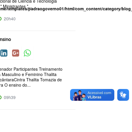
cional de Ciência e Tecnologia
 Ministrantes *...
ome/templates/padraogoverno01/html/com_content/category/blog
20h40
Ensino
enador Participantes Treinamento
 Masculino e Feminino Thalita
cântaraCintra Thalita Tomazia de
ra O ensino do...
09h39