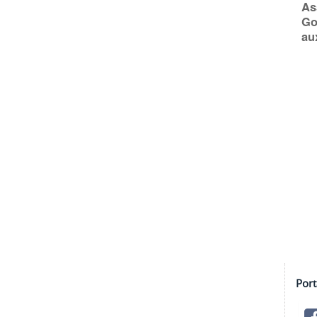
As
Go
aux
Port