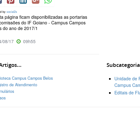
ed by
social2s
a página ficam disponibilizadas as portarias
comissões do IF Goiano - Campus Campos
s do ano de 2017/1
/08/17
09h55
rtigos...
Subcategoria
lioteca Campus Campos Belos
Unidade de 
Campus Cam
istro de Atendimento
mulários
Editais de F
sos