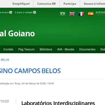
Simplifique!
Comunica BR
Participe
Acesso à infor
ACESSI
a a busca
3
Ir para o rodapé
4
ral Goiano
Contato
Pag Tesouro
Biblioteca
AVA - Moodle
Documentos
Sis
 BELOS
SINO CAMPOS BELOS
ualização em Terça, 24 de Março de 2026, 15h40
/10/22
Laboratórios Interdisciplinares