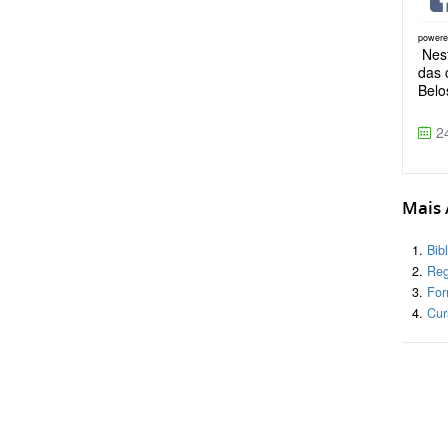
power
Nest
das 
Belo
24
Mais A
Bib
Reg
For
Cur