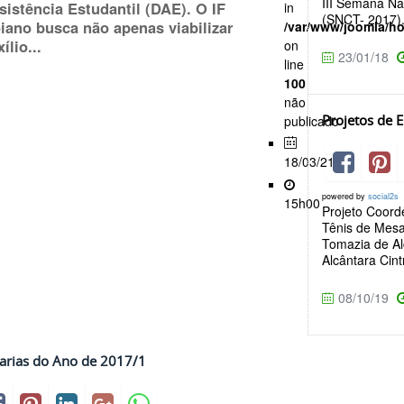
III Semana Na
sistência Estudantil (DAE). O IF
in
(SNCT- 2017).*
iano busca não apenas viabilizar
/var/www/joomla/h
ílio...
on
23/01/18
line
100
não
Projetos de 
publicado
18/03/21
powered by
social2s
15h00
Projeto Coord
Tênis de Mesa
Tomazia de Al
Alcântara Cint
08/10/19
arias do Ano de 2017/1