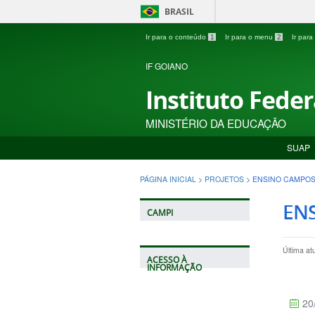
BRASIL
Ir para o conteúdo
1
Ir para o menu
2
Ir par
IF GOIANO
Instituto Fede
MINISTÉRIO DA EDUCAÇÃO
SUAP
PÁGINA INICIAL
>
PROJETOS
>
ENSINO CAMPOS
EN
CAMPI
Última at
ACESSO À
INFORMAÇÃO
20