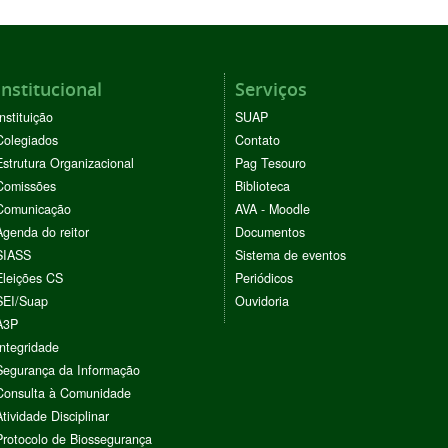
Institucional
Serviços
Instituição
SUAP
Colegiados
Contato
Estrutura Organizacional
Pag Tesouro
Comissões
Biblioteca
Comunicação
AVA - Moodle
Agenda do reitor
Documentos
SIASS
Sistema de eventos
Eleições CS
Periódicos
SEI/Suap
Ouvidoria
A3P
Integridade
Segurança da Informação
Consulta à Comunidade
Atividade Disciplinar
Protocolo de Biossegurança