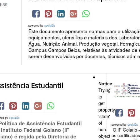
h39
powered by
social2s
Este documento apresenta normas para a utilizaç
equipamentos, utensílios e materiais dos Laboratóri
Água, Nutrição Animal, Produção vegetal, Forragic
Campus Campos Belos, relativas às atividades de 
serem desenvolvidas por docentes, técnicos adminis
Notice
:
sistência Estudantil
Trying
to
get
property
'state'
red by
social2s
Política de Assistência Estudantil
of
powered by
social2s
 Instituto Federal Goiano (IF
non-
O IF Goiano -
os certificado
iano) é regida pela Diretoria de
object