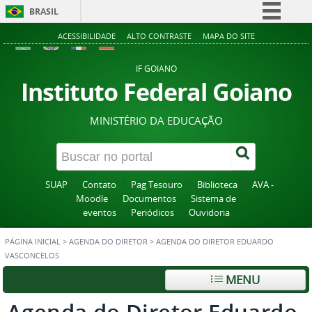
BRASIL
Simplifique!
ACESSIBILIDADE
ALTO CONTRASTE
MAPA DO SITE
Comunica BR
IF GOIANO
Participe
Instituto Federal Goiano
Acesso à informação
MINISTÉRIO DA EDUCAÇÃO
Legislação
Canais
SUAP
Contato
Pag Tesouro
Biblioteca
AVA -
Moodle
Documentos
Sistema de
eventos
Periódicos
Ouvidoria
PÁGINA INICIAL
>
AGENDA DO DIRETOR
>
AGENDA DO DIRETOR EDUARDO
VASCONCELOS
MENU