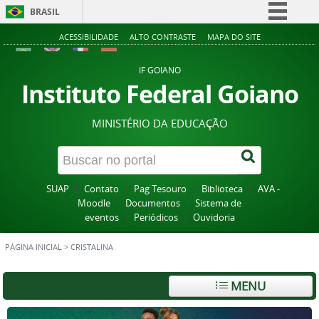
BRASIL
Simplifique!
ACESSIBILIDADE
ALTO CONTRASTE
MAPA DO SITE
Comunica BR
IF GOIANO
Participe
Instituto Federal Goiano
Acesso à informação
MINISTÉRIO DA EDUCAÇÃO
Legislação
Canais
SUAP
Contato
Pag Tesouro
Biblioteca
AVA -
Moodle
Documentos
Sistema de
eventos
Periódicos
Ouvidoria
PÁGINA INICIAL
>
CRISTALINA
MENU