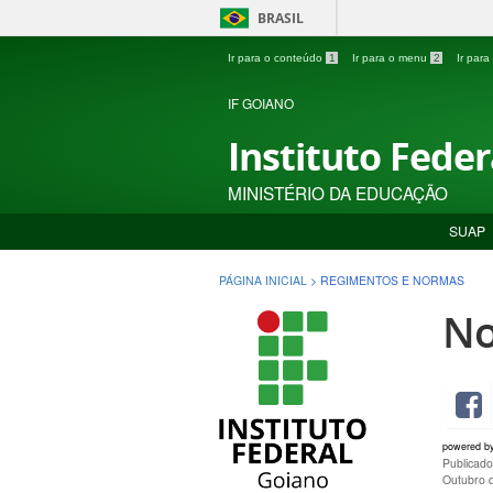
BRASIL
Ir para o conteúdo
1
Ir para o menu
2
Ir par
IF GOIANO
Instituto Fede
MINISTÉRIO DA EDUCAÇÃO
SUAP
PÁGINA INICIAL
>
REGIMENTOS E NORMAS
No
powered b
Publicad
Outubro 