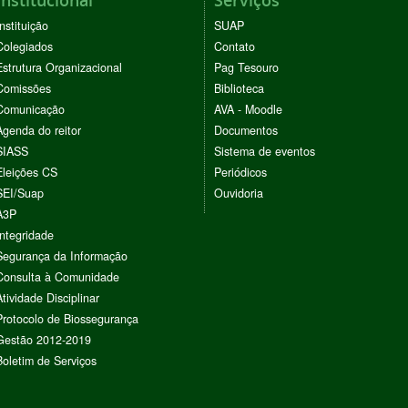
Instituição
SUAP
Colegiados
Contato
Estrutura Organizacional
Pag Tesouro
Comissões
Biblioteca
Comunicação
AVA - Moodle
Agenda do reitor
Documentos
SIASS
Sistema de eventos
Eleições CS
Periódicos
SEI/Suap
Ouvidoria
A3P
Integridade
Segurança da Informação
Consulta à Comunidade
Atividade Disciplinar
Protocolo de Biossegurança
Gestão 2012-2019
Boletim de Serviços