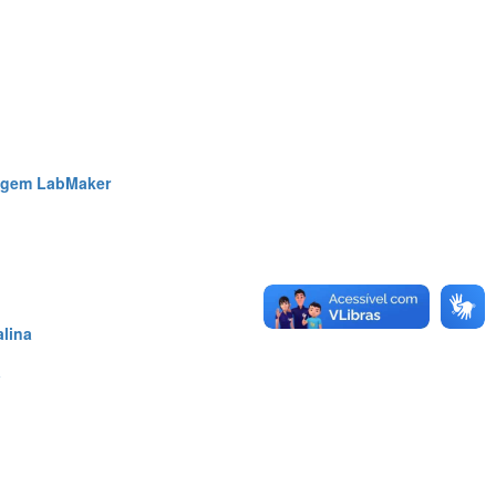
pagem LabMaker
alina
a