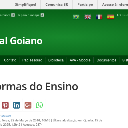
Simplifique!
Comunica BR
Participe
Acesso à infor
ACESSI
a a busca
3
Ir para o rodapé
4
ral Goiano
Contato
Pag Tesouro
Biblioteca
AVA - Moodle
Documentos
Sis
rmas do Ensino
y
social2s
o: Terça, 29 de Março de 2016, 10h18
|
Última atualização em Quarta, 15 de
de 2025, 12h42
|
Acessos: 5374