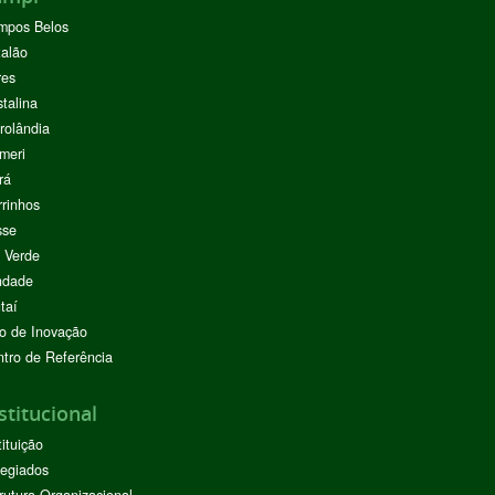
mpos Belos
alão
res
stalina
rolândia
meri
rá
rinhos
sse
 Verde
ndade
taí
o de Inovação
tro de Referência
stitucional
tituição
egiados