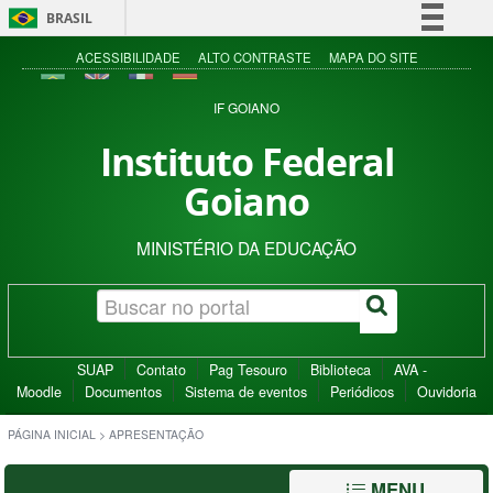
BRASIL
Simplifique!
ACESSIBILIDADE
ALTO CONTRASTE
MAPA DO SITE
Comunica BR
IF GOIANO
Participe
Instituto Federal
Acesso à informação
Goiano
Legislação
Canais
MINISTÉRIO DA EDUCAÇÃO
SUAP
Contato
Pag Tesouro
Biblioteca
AVA -
Moodle
Documentos
Sistema de eventos
Periódicos
Ouvidoria
PÁGINA INICIAL
>
APRESENTAÇÃO
MENU