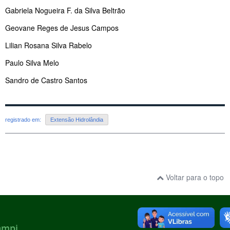
Gabriela Nogueira F. da Silva Beltrão
Geovane Reges de Jesus Campos
Lilian Rosana Silva Rabelo
Paulo Silva Melo
Sandro de Castro Santos
registrado em:
Extensão Hidrolândia
Voltar para o topo
ampi