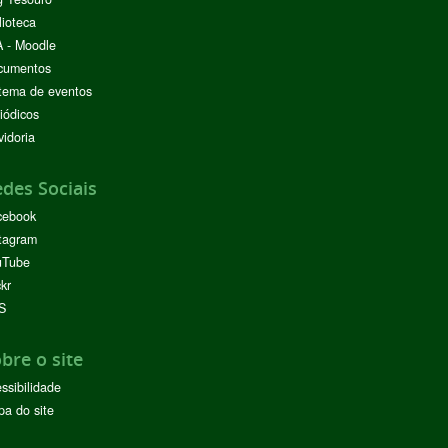
lioteca
 - Moodle
cumentos
tema de eventos
iódicos
idoria
des Sociais
cebook
tagram
uTube
ckr
S
bre o site
ssibilidade
a do site