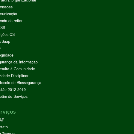
rutura Organizacional
missões
municação
nda do reitor
ASS
ições CS
I/Suap
P
egridade
urança da Informação
nsulta à Comunidade
vidade Disciplinar
tocolo de Biossegurança
stão 2012-2019
etim de Serviços
rviços
AP
ntato
g Tesouro