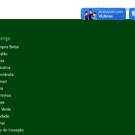
Voltar para o topo
ampi
mpos Belos
alão
res
stalina
rolândia
meri
rá
rinhos
sse
 Verde
ndade
taí
o de Inovação