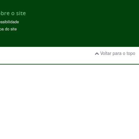
bre o site
ssibilidade
a do site
Voltar para o topo