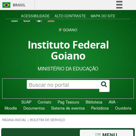
BRASIL
Simplifique!
ACESSIBILIDADE
ALTO CONTRASTE
MAPA DO SITE
Comunica BR
IF GOIANO
Participe
Instituto Federal
Acesso à informação
Goiano
Legislação
Canais
MINISTÉRIO DA EDUCAÇÃO
SUAP
Contato
Pag Tesouro
Biblioteca
AVA -
Moodle
Documentos
Sistema de eventos
Periódicos
Ouvidoria
PÁGINA INICIAL
>
BOLETIM DE SERVIÇO
MENU