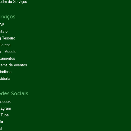
etim de Serviços
rviços
AP
ntato
g Tesouro
lioteca
 - Moodle
cumentos
tema de eventos
iódicos
idoria
des Sociais
cebook
tagram
uTube
ckr
S