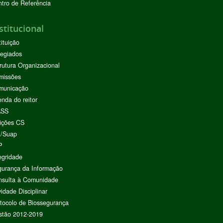
tro de Referência
stitucional
tituição
egiados
rutura Organizacional
missões
municação
nda do reitor
ASS
ições CS
I/Suap
P
egridade
urança da Informação
nsulta à Comunidade
vidade Disciplinar
tocolo de Biossegurança
stão 2012-2019