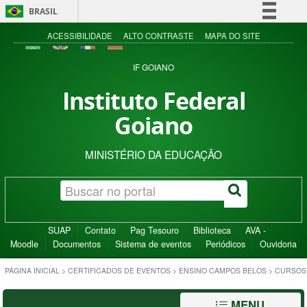
BRASIL
Simplifique!
ACESSIBILIDADE
ALTO CONTRASTE
MAPA DO SITE
Comunica BR
IF GOIANO
Participe
Instituto Federal
Acesso à informação
Goiano
Legislação
Canais
MINISTÉRIO DA EDUCAÇÃO
SUAP
Contato
Pag Tesouro
Biblioteca
AVA -
Moodle
Documentos
Sistema de eventos
Periódicos
Ouvidoria
PÁGINA INICIAL
>
CERTIFICADOS DE EVENTOS
>
ENSINO CAMPOS BELOS
>
CURSOS
MENU