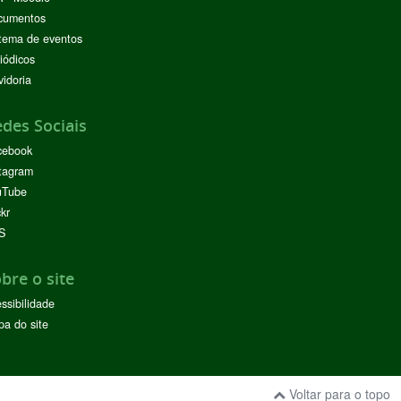
cumentos
tema de eventos
iódicos
idoria
des Sociais
cebook
tagram
uTube
ckr
S
bre o site
ssibilidade
a do site
Voltar para o topo