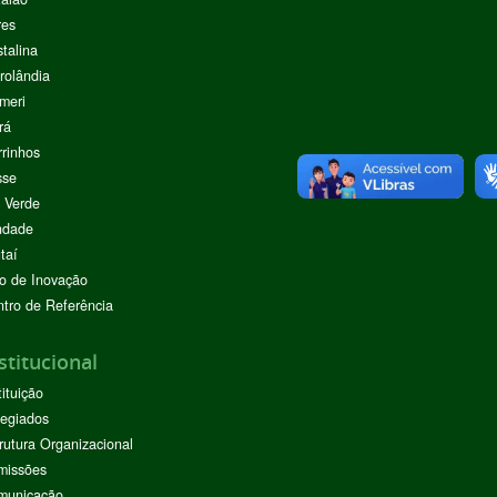
res
stalina
rolândia
meri
rá
rinhos
sse
 Verde
ndade
taí
o de Inovação
tro de Referência
stitucional
tituição
egiados
rutura Organizacional
missões
municação