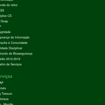
nda do reitor
ASS
ições CS
I/Suap
P
egridade
urança da Informação
nsulta à Comunidade
vidade Disciplinar
tocolo de Biossegurança
stão 2012-2019
etim de Serviços
rviços
AP
ntato
g Tesouro
lioteca
 - Moodle