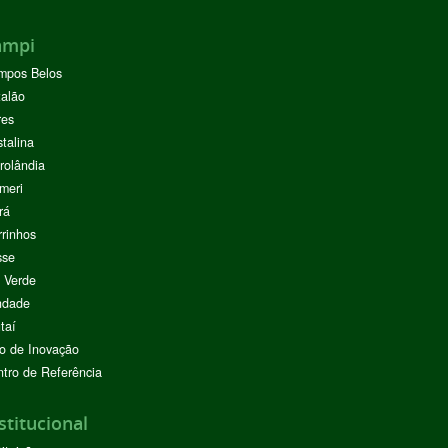
ampi
mpos Belos
alão
res
stalina
rolândia
meri
rá
rinhos
sse
 Verde
ndade
taí
o de Inovação
tro de Referência
stitucional