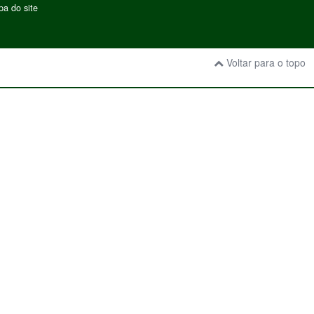
a do site
Voltar para o topo