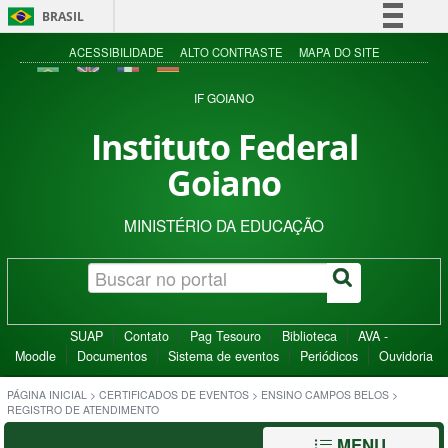
BRASIL
Simplifique!
ACESSIBILIDADE
ALTO CONTRASTE
MAPA DO SITE
Comunica BR
IF GOIANO
Participe
Instituto Federal
Acesso à informação
Goiano
Legislação
Canais
MINISTÉRIO DA EDUCAÇÃO
SUAP
Contato
Pag Tesouro
Biblioteca
AVA -
Moodle
Documentos
Sistema de eventos
Periódicos
Ouvidoria
PÁGINA INICIAL
>
CERTIFICADOS DE EVENTOS
>
ENSINO CAMPOS BELOS
>
REGISTRO DE ATENDIMENTO
MENU