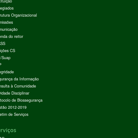
tituição
egiados
rutura Organizacional
missões
municação
nda do reitor
ASS
ições CS
I/Suap
P
egridade
urança da Informação
nsulta à Comunidade
vidade Disciplinar
tocolo de Biossegurança
stão 2012-2019
etim de Serviços
rviços