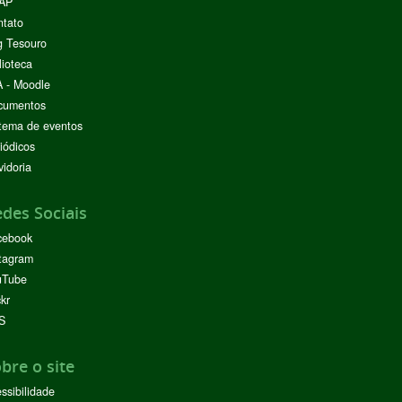
AP
ntato
g Tesouro
lioteca
 - Moodle
cumentos
tema de eventos
iódicos
idoria
des Sociais
cebook
tagram
uTube
ckr
S
bre o site
ssibilidade