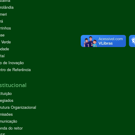
stalina
rolândia
meri
rá
rinhos
sse
 Verde
ndade
taí
o de Inovação
tro de Referência
stitucional
tituição
egiados
rutura Organizacional
missões
municação
nda do reitor