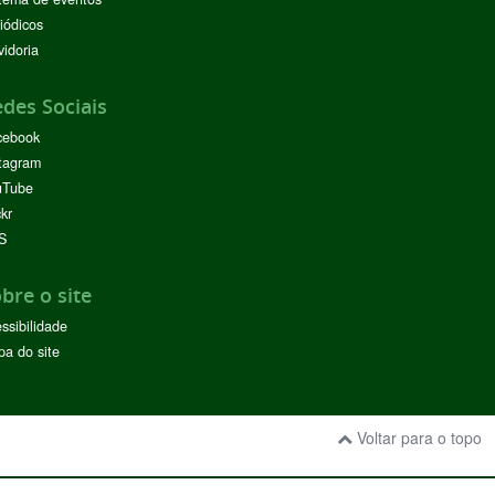
iódicos
idoria
des Sociais
cebook
tagram
uTube
ckr
S
bre o site
ssibilidade
a do site
Voltar para o topo