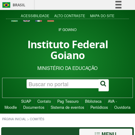
BRASIL
Simplifique!
ACESSIBILIDADE
ALTO CONTRASTE
MAPA DO SITE
Comunica BR
IF GOIANO
Participe
Instituto Federal
Acesso à informação
Goiano
Legislação
Canais
MINISTÉRIO DA EDUCAÇÃO
SUAP
Contato
Pag Tesouro
Biblioteca
AVA -
Moodle
Documentos
Sistema de eventos
Periódicos
Ouvidoria
PÁGINA INICIAL
>
COMITÊS
MENU