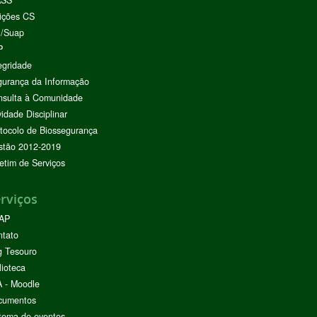
ASS
ições CS
I/Suap
P
egridade
urança da Informação
nsulta à Comunidade
vidade Disciplinar
tocolo de Biossegurança
stão 2012-2019
etim de Serviços
rviços
AP
ntato
g Tesouro
lioteca
 - Moodle
cumentos
tema de eventos