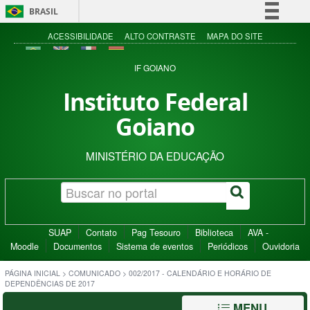
BRASIL
Simplifique!
ACESSIBILIDADE
ALTO CONTRASTE
MAPA DO SITE
Comunica BR
IF GOIANO
Participe
Instituto Federal
Acesso à informação
Goiano
Legislação
Canais
MINISTÉRIO DA EDUCAÇÃO
SUAP
Contato
Pag Tesouro
Biblioteca
AVA -
Moodle
Documentos
Sistema de eventos
Periódicos
Ouvidoria
PÁGINA INICIAL
>
COMUNICADO
>
002/2017 - CALENDÁRIO E HORÁRIO DE
DEPENDÊNCIAS DE 2017
MENU