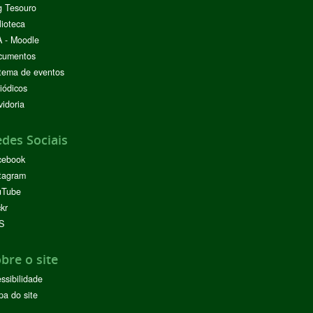
g Tesouro
lioteca
 - Moodle
cumentos
tema de eventos
iódicos
idoria
des Sociais
cebook
tagram
uTube
ckr
S
bre o site
ssibilidade
a do site