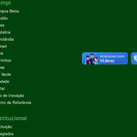
ampi
mpos Belos
alão
res
stalina
rolândia
meri
rá
rinhos
sse
 Verde
ndade
taí
o de Inovação
tro de Referência
stitucional
tituição
egiados