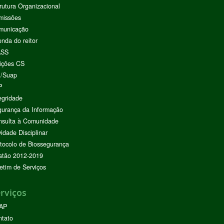
rutura Organizacional
missões
municação
nda do reitor
ASS
ições CS
I/Suap
P
egridade
urança da Informação
nsulta à Comunidade
vidade Disciplinar
tocolo de Biossegurança
stão 2012-2019
etim de Serviços
rviços
AP
ntato