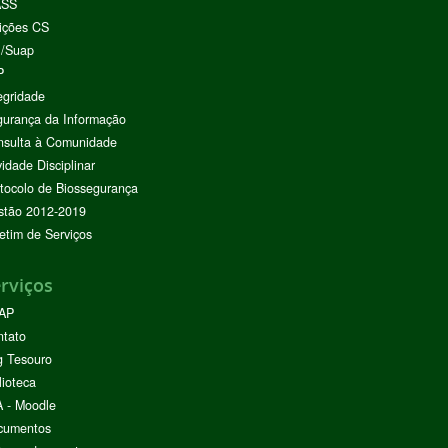
ASS
ições CS
I/Suap
P
egridade
urança da Informação
nsulta à Comunidade
vidade Disciplinar
tocolo de Biossegurança
stão 2012-2019
etim de Serviços
rviços
AP
ntato
g Tesouro
lioteca
 - Moodle
cumentos