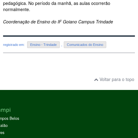
pedagógica. No período da manhã, as aulas ocorrerão
normalmente.
Coordenação de Ensino do IF Goiano Campus Trindade
registrado em:
Ensino - Trindade
,
Comunicados do Ensino
Voltar para o topo
ampi
mpos Belos
alão
res