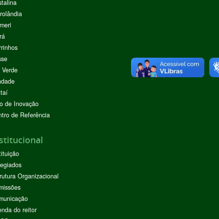
stalina
rolândia
meri
rá
rinhos
sse
 Verde
ndade
taí
o de Inovação
tro de Referência
stitucional
tituição
egiados
rutura Organizacional
missões
municação
nda do reitor