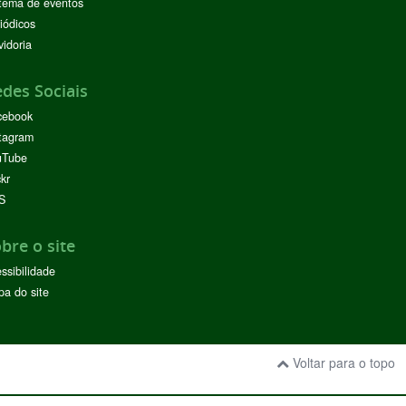
tema de eventos
iódicos
idoria
des Sociais
cebook
tagram
uTube
ckr
S
bre o site
ssibilidade
a do site
Voltar para o topo