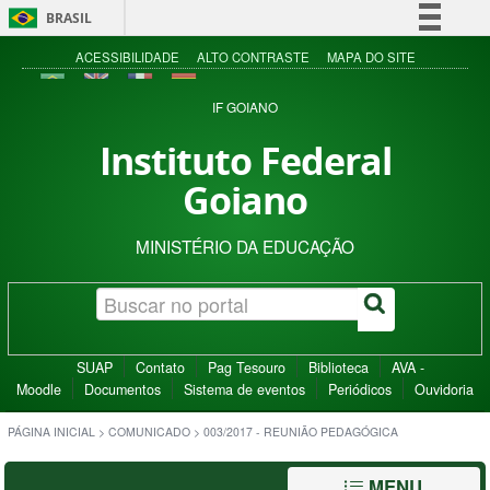
BRASIL
Simplifique!
ACESSIBILIDADE
ALTO CONTRASTE
MAPA DO SITE
Comunica BR
IF GOIANO
Participe
Instituto Federal
Acesso à informação
Goiano
Legislação
Canais
MINISTÉRIO DA EDUCAÇÃO
SUAP
Contato
Pag Tesouro
Biblioteca
AVA -
Moodle
Documentos
Sistema de eventos
Periódicos
Ouvidoria
PÁGINA INICIAL
>
COMUNICADO
>
003/2017 - REUNIÃO PEDAGÓGICA
MENU