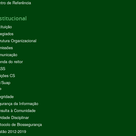
tro de Referência
stitucional
tituição
egiados
rutura Organizacional
missões
municação
nda do reitor
ASS
ições CS
I/Suap
P
egridade
urança da Informação
nsulta à Comunidade
vidade Disciplinar
tocolo de Biossegurança
stão 2012-2019