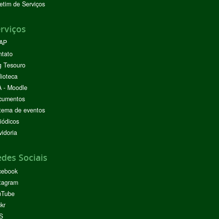
etim de Serviços
rviços
AP
ntato
g Tesouro
lioteca
 - Moodle
cumentos
tema de eventos
iódicos
idoria
des Sociais
cebook
tagram
uTube
ckr
S