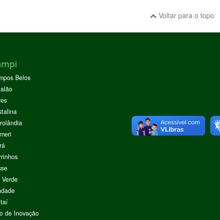
Voltar para o topo
ampi
mpos Belos
alão
res
stalina
rolândia
meri
rá
rinhos
sse
 Verde
ndade
taí
o de Inovação