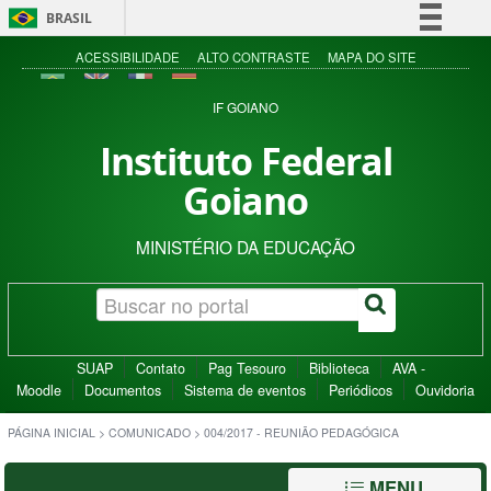
BRASIL
Simplifique!
ACESSIBILIDADE
ALTO CONTRASTE
MAPA DO SITE
Comunica BR
IF GOIANO
Participe
Instituto Federal
Acesso à informação
Goiano
Legislação
Canais
MINISTÉRIO DA EDUCAÇÃO
SUAP
Contato
Pag Tesouro
Biblioteca
AVA -
Moodle
Documentos
Sistema de eventos
Periódicos
Ouvidoria
PÁGINA INICIAL
>
COMUNICADO
>
004/2017 - REUNIÃO PEDAGÓGICA
MENU