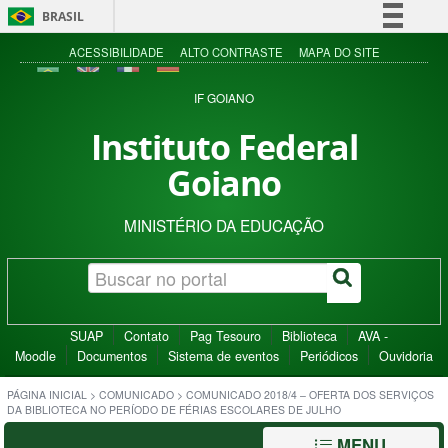
BRASIL
Simplifique!
ACESSIBILIDADE
ALTO CONTRASTE
MAPA DO SITE
Comunica BR
IF GOIANO
Participe
Instituto Federal
Acesso à informação
Goiano
Legislação
Canais
MINISTÉRIO DA EDUCAÇÃO
SUAP
Contato
Pag Tesouro
Biblioteca
AVA -
Moodle
Documentos
Sistema de eventos
Periódicos
Ouvidoria
PÁGINA INICIAL
>
COMUNICADO
>
COMUNICADO 2018/4 – OFERTA DOS SERVIÇOS
DA BIBLIOTECA NO PERÍODO DE FÉRIAS ESCOLARES DE JULHO
MENU