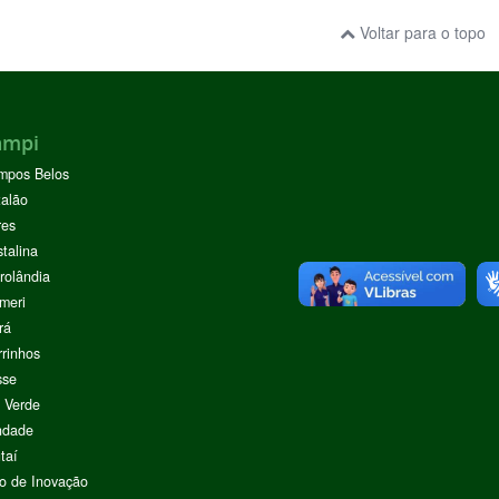
Voltar para o topo
ampi
mpos Belos
alão
res
stalina
rolândia
meri
rá
rinhos
sse
 Verde
ndade
taí
o de Inovação