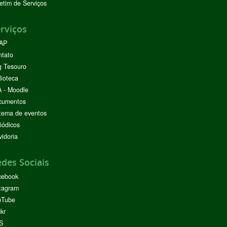
etim de Serviços
rviços
AP
ntato
g Tesouro
lioteca
 - Moodle
cumentos
tema de eventos
iódicos
idoria
des Sociais
cebook
tagram
uTube
ckr
S