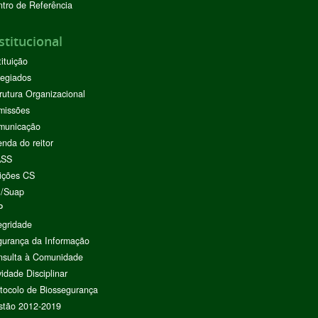
tro de Referência
stitucional
tituição
egiados
rutura Organizacional
missões
municação
nda do reitor
ASS
ições CS
I/Suap
P
egridade
urança da Informação
nsulta à Comunidade
vidade Disciplinar
tocolo de Biossegurança
stão 2012-2019