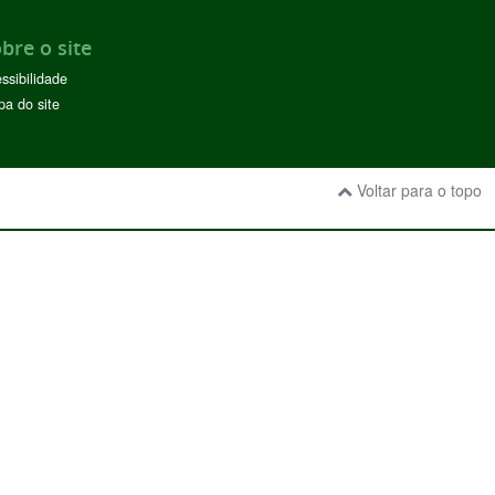
bre o site
ssibilidade
a do site
Voltar para o topo