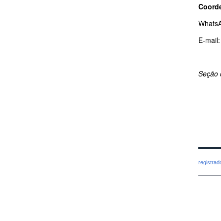
Coorde
WhatsA
E-mail
Seção 
registra