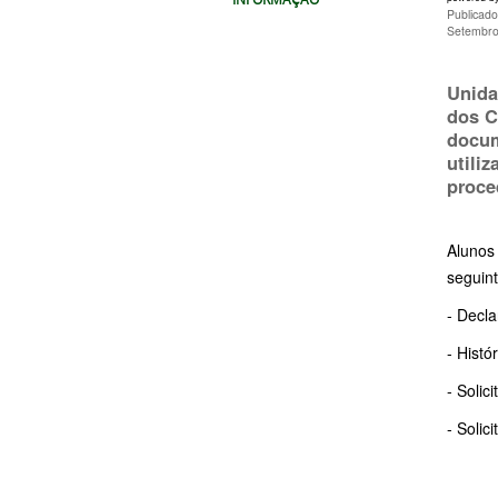
Publicad
Setembro
Unida
dos C
docum
utili
proce
Alunos
seguin
- Decl
- Histó
- Solic
- Solic