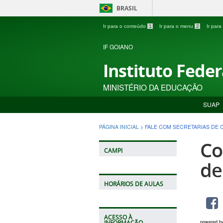
BRASIL
Ir para o conteúdo
1
Ir para o menu
2
Ir par
IF GOIANO
Instituto Fede
MINISTÉRIO DA EDUCAÇÃO
SUAP
PÁGINA INICIAL
>
FALE COM SECRETARIAS DE
Co
CAMPI
de
HORÁRIOS DE AULAS
ACESSO À
powered b
INFORMAÇÃO