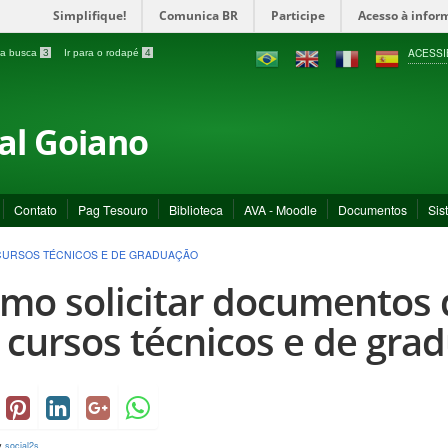
Simplifique!
Comunica BR
Participe
Acesso à infor
ACESSI
a a busca
3
Ir para o rodapé
4
ral Goiano
Contato
Pag Tesouro
Biblioteca
AVA - Moodle
Documentos
Sis
 CURSOS TÉCNICOS E DE GRADUAÇÃO
mo solicitar documentos d
 cursos técnicos e de gra
y
social2s