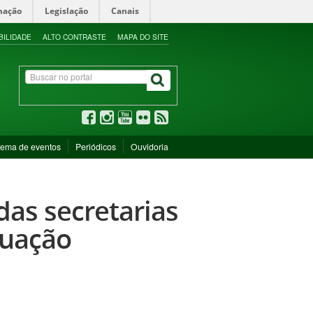
mação
Legislação
Canais
BILIDADE
ALTO CONTRASTE
MAPA DO SITE
tema de eventos
Periódicos
Ouvidoria
as secretarias
duação