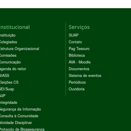
Institucional
Serviços
Instituição
SUAP
Colegiados
Contato
Estrutura Organizacional
Pag Tesouro
Comissões
Biblioteca
Comunicação
AVA - Moodle
Agenda do reitor
Documentos
SIASS
Sistema de eventos
Eleições CS
Periódicos
SEI/Suap
Ouvidoria
A3P
Integridade
Segurança da Informação
Consulta à Comunidade
Atividade Disciplinar
Protocolo de Biossegurança