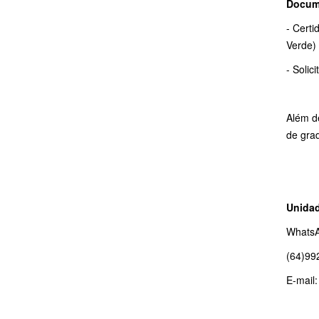
Docume
- Certi
Verde)
- Solic
Além d
de gra
Unidad
WhatsA
(64)99
E-mail