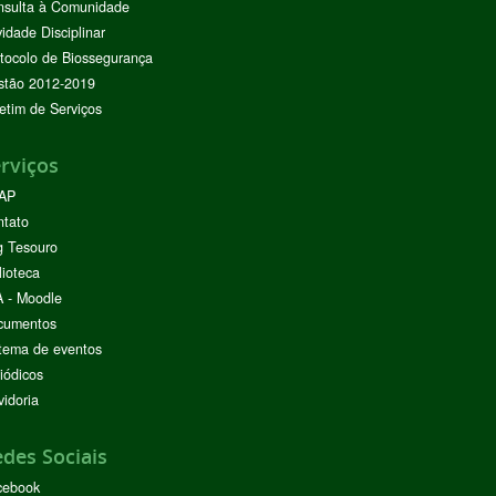
nsulta à Comunidade
vidade Disciplinar
tocolo de Biossegurança
stão 2012-2019
etim de Serviços
rviços
AP
ntato
g Tesouro
lioteca
 - Moodle
cumentos
tema de eventos
iódicos
idoria
des Sociais
cebook