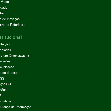
 Verde
ndade
taí
o de Inovação
tro de Referência
stitucional
tituição
egiados
rutura Organizacional
missões
municação
nda do reitor
ASS
ições CS
I/Suap
P
egridade
urança da Informação