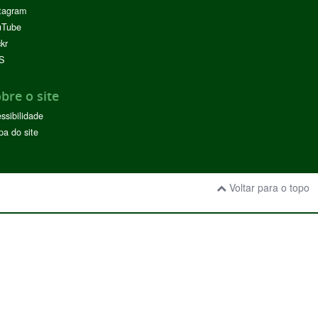
tagram
uTube
ckr
S
bre o site
ssibilidade
a do site
Voltar para o topo