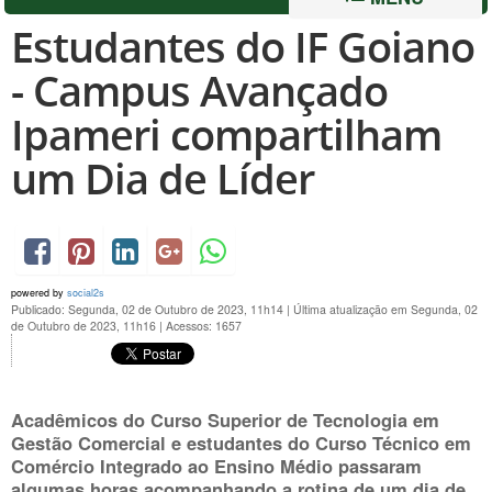
Estudantes do IF Goiano
- Campus Avançado
Ipameri compartilham
um Dia de Líder
powered by
social2s
Publicado: Segunda, 02 de Outubro de 2023, 11h14
|
Última atualização em Segunda, 02
de Outubro de 2023, 11h16
|
Acessos: 1657
Acadêmicos do Curso Superior de Tecnologia em
Gestão Comercial e estudantes do Curso Técnico em
Comércio Integrado ao Ensino Médio passaram
algumas horas acompanhando a rotina de um dia de