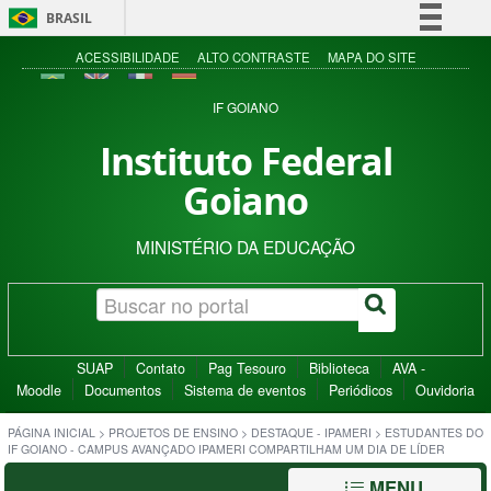
BRASIL
Simplifique!
ACESSIBILIDADE
ALTO CONTRASTE
MAPA DO SITE
Comunica BR
IF GOIANO
Participe
Instituto Federal
Acesso à informação
Goiano
Legislação
Canais
MINISTÉRIO DA EDUCAÇÃO
SUAP
Contato
Pag Tesouro
Biblioteca
AVA -
Moodle
Documentos
Sistema de eventos
Periódicos
Ouvidoria
PÁGINA INICIAL
>
PROJETOS DE ENSINO
>
DESTAQUE - IPAMERI
>
ESTUDANTES DO
IF GOIANO - CAMPUS AVANÇADO IPAMERI COMPARTILHAM UM DIA DE LÍDER
MENU