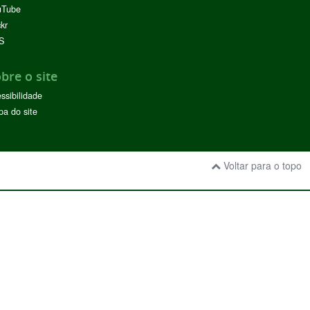
uTube
ckr
S
bre o site
ssibilidade
a do site
Voltar para o topo