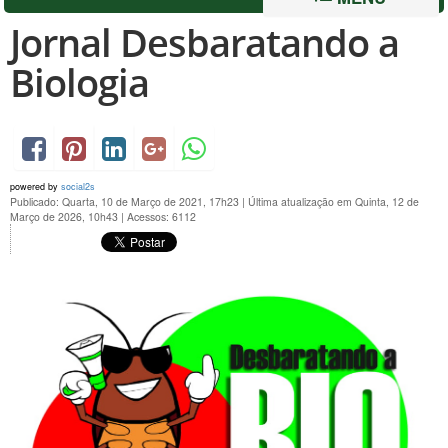
Jornal Desbaratando a
Biologia
powered by
social2s
Publicado: Quarta, 10 de Março de 2021, 17h23
|
Última atualização em Quinta, 12 de
Março de 2026, 10h43
|
Acessos: 6112