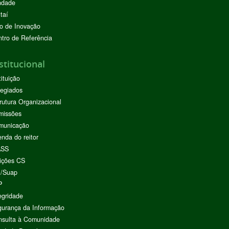
ndade
taí
o de Inovação
tro de Referência
stitucional
tituição
egiados
rutura Organizacional
missões
municação
nda do reitor
ASS
ições CS
I/Suap
P
egridade
urança da Informação
nsulta à Comunidade