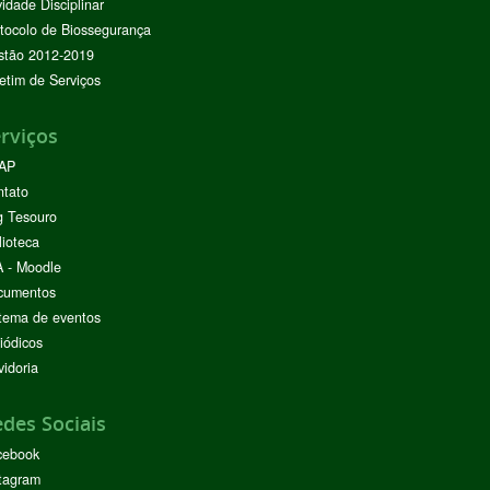
vidade Disciplinar
tocolo de Biossegurança
stão 2012-2019
etim de Serviços
rviços
AP
ntato
g Tesouro
lioteca
 - Moodle
cumentos
tema de eventos
iódicos
idoria
des Sociais
cebook
tagram