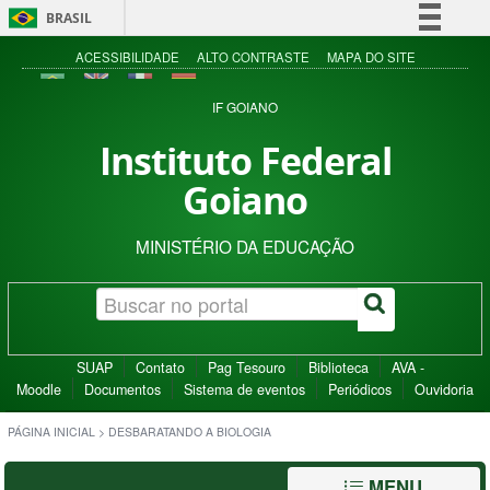
BRASIL
Simplifique!
ACESSIBILIDADE
ALTO CONTRASTE
MAPA DO SITE
Comunica BR
IF GOIANO
Participe
Instituto Federal
Acesso à informação
Goiano
Legislação
Canais
MINISTÉRIO DA EDUCAÇÃO
SUAP
Contato
Pag Tesouro
Biblioteca
AVA -
Moodle
Documentos
Sistema de eventos
Periódicos
Ouvidoria
PÁGINA INICIAL
>
DESBARATANDO A BIOLOGIA
MENU