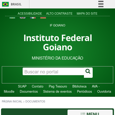
BRASIL
Simplifique!
ACESSIBILIDADE
ALTO CONTRASTE
MAPA DO SITE
Comunica BR
IF GOIANO
Participe
Instituto Federal
Acesso à informação
Goiano
Legislação
Canais
MINISTÉRIO DA EDUCAÇÃO
SUAP
Contato
Pag Tesouro
Biblioteca
AVA -
Moodle
Documentos
Sistema de eventos
Periódicos
Ouvidoria
PÁGINA INICIAL
>
DOCUMENTOS
MENU