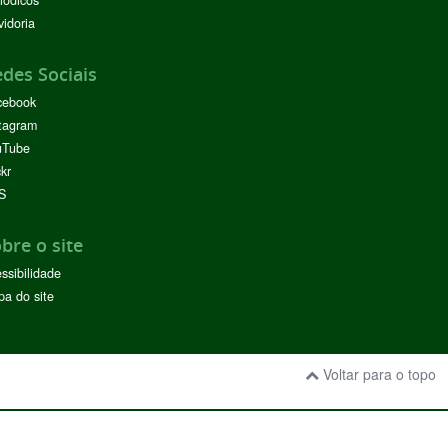
idoria
des Sociais
cebook
tagram
uTube
ckr
S
bre o site
ssibilidade
a do site
Voltar para o topo