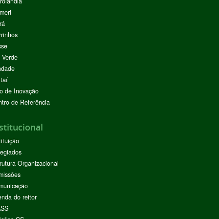
rolândia
meri
rá
rinhos
sse
 Verde
ndade
taí
o de Inovação
tro de Referência
stitucional
tituição
egiados
rutura Organizacional
missões
municação
nda do reitor
ASS