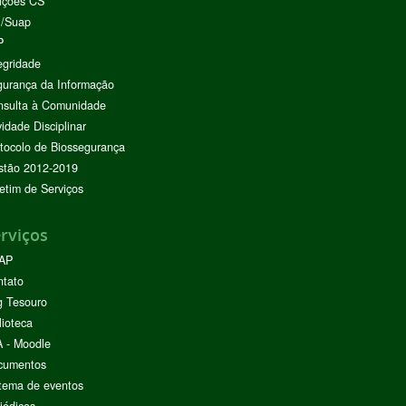
ições CS
I/Suap
P
egridade
urança da Informação
nsulta à Comunidade
vidade Disciplinar
tocolo de Biossegurança
stão 2012-2019
etim de Serviços
rviços
AP
ntato
g Tesouro
lioteca
 - Moodle
cumentos
tema de eventos
iódicos