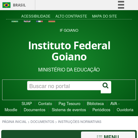
BRASIL
Simplifique!
ACESSIBILIDADE
ALTO CONTRASTE
MAPA DO SITE
Comunica BR
IF GOIANO
Participe
Instituto Federal
Acesso à informação
Goiano
Legislação
Canais
MINISTÉRIO DA EDUCAÇÃO
SUAP
Contato
Pag Tesouro
Biblioteca
AVA -
Moodle
Documentos
Sistema de eventos
Periódicos
Ouvidoria
PÁGINA INICIAL
>
DOCUMENTOS
>
INSTRUÇÕES NORMATIVAS
MENU