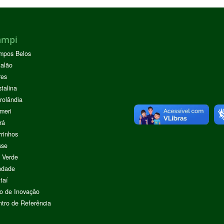
ampi
mpos Belos
alão
res
stalina
rolândia
meri
rá
rinhos
sse
 Verde
ndade
taí
o de Inovação
tro de Referência