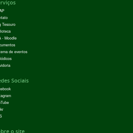
rviços
AP
ntato
g Tesouro
lioteca
 - Moodle
cumentos
tema de eventos
iódicos
idoria
des Sociais
cebook
tagram
uTube
ckr
S
bre o site