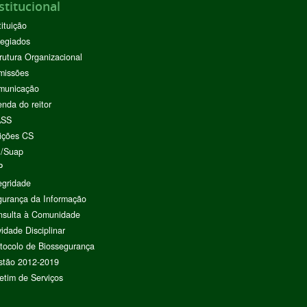
stitucional
tituição
egiados
rutura Organizacional
missões
municação
nda do reitor
ASS
ições CS
I/Suap
P
egridade
urança da Informação
nsulta à Comunidade
vidade Disciplinar
tocolo de Biossegurança
stão 2012-2019
etim de Serviços