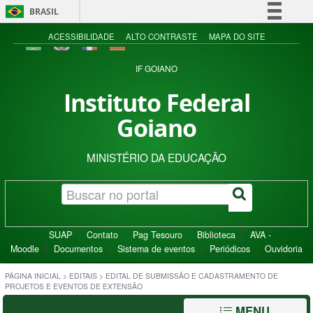
BRASIL
Simplifique!
ACESSIBILIDADE
ALTO CONTRASTE
MAPA DO SITE
Comunica BR
IF GOIANO
Participe
Instituto Federal
Acesso à informação
Goiano
Legislação
Canais
MINISTÉRIO DA EDUCAÇÃO
SUAP
Contato
Pag Tesouro
Biblioteca
AVA -
Moodle
Documentos
Sistema de eventos
Periódicos
Ouvidoria
PÁGINA INICIAL
>
EDITAIS
>
EDITAL DE SUBMISSÃO E CADASTRAMENTO DE
PROJETOS E EVENTOS DE EXTENSÃO
MENU