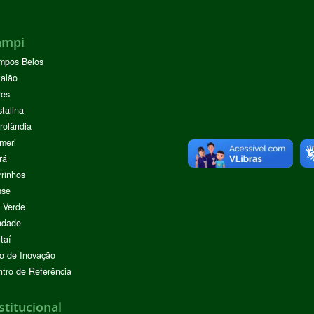
ampi
mpos Belos
alão
res
stalina
rolândia
meri
rá
rinhos
sse
 Verde
ndade
taí
o de Inovação
tro de Referência
stitucional