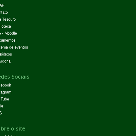
AP
ntato
g Tesouro
lioteca
 - Moodle
cumentos
tema de eventos
iódicos
idoria
des Sociais
cebook
tagram
uTube
ckr
S
bre o site