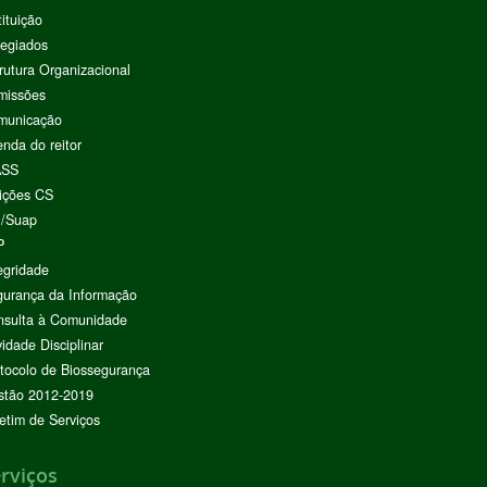
tituição
egiados
rutura Organizacional
missões
municação
nda do reitor
ASS
ições CS
I/Suap
P
egridade
urança da Informação
nsulta à Comunidade
vidade Disciplinar
tocolo de Biossegurança
stão 2012-2019
etim de Serviços
rviços