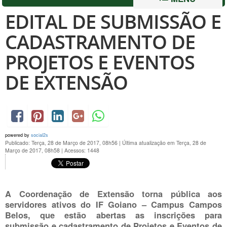
EDITAL DE SUBMISSÃO E
CADASTRAMENTO DE
PROJETOS E EVENTOS
DE EXTENSÃO
powered by
social2s
Publicado: Terça, 28 de Março de 2017, 08h56
|
Última atualização em Terça, 28 de
Março de 2017, 08h58
|
Acessos: 1448
A Coordenação de Extensão torna pública aos
servidores ativos
do IF Goiano – Campus Campos
Belos, que estão abertas as inscrições para
submissão e cadastramento de Projetos e Eventos de