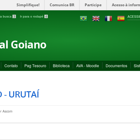
Simplifique!
Comunica BR
Participe
Acesso à infor
ACESSI
a a busca
3
Ir para o rodapé
4
ral Goiano
Contato
Pag Tesouro
Biblioteca
AVA - Moodle
Documentos
Sis
 - URUTAÍ
or
Ascom