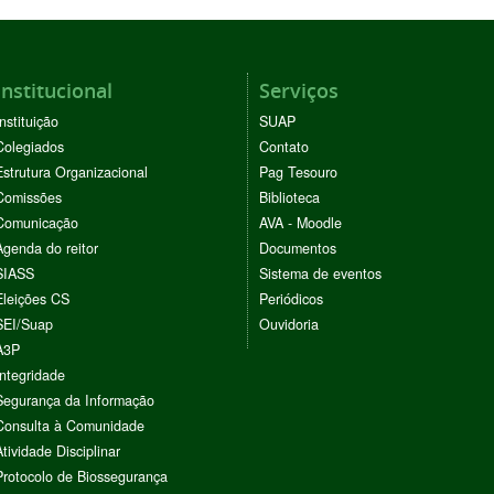
Institucional
Serviços
Instituição
SUAP
Colegiados
Contato
Estrutura Organizacional
Pag Tesouro
Comissões
Biblioteca
Comunicação
AVA - Moodle
Agenda do reitor
Documentos
SIASS
Sistema de eventos
Eleições CS
Periódicos
SEI/Suap
Ouvidoria
A3P
Integridade
Segurança da Informação
Consulta à Comunidade
Atividade Disciplinar
Protocolo de Biossegurança