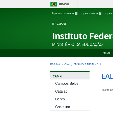
BRASIL
Ir para o conteúdo
1
Ir para o menu
2
Ir par
IF GOIANO
Instituto Fede
MINISTÉRIO DA EDUCAÇÃO
SUAP
PÁGINA INICIAL
>
ENSINO A DISTÂNCIA
EAD
CAMPI
Campos Belos
Escrito p
Catalão
Ceres
Cristalina