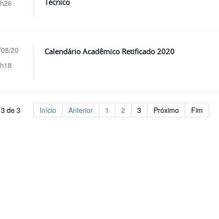
Técnico
h26
/08/20
Calendário Acadêmico Retificado 2020
h18
 3 de 3
Início
Anterior
1
2
3
Próximo
Fim