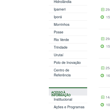
Hidrolândia
Ipameri
29
Iporá
15
Morrinhos
Posse
29
Rio Verde
15
Trindade
Urutaí
Polo de Inovação
25
Centro de
Referência
16
ACESSO À
INFORMAÇÃO
14
Institucional
10
Ações e Programas