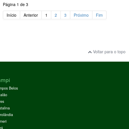
Página 1 de 3
Início
Anterior
1
2
3
Próximo
Fim
Voltar para o topo
ampi
mpos Belos
alão
res
stalina
rolândia
meri
rá