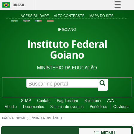
BRASIL
Simplifique!
ACESSIBILIDADE
ALTO CONTRASTE
MAPA DO SITE
Comunica BR
IF GOIANO
Participe
Instituto Federal
Acesso à informação
Goiano
Legislação
Canais
MINISTÉRIO DA EDUCAÇÃO
SUAP
Contato
Pag Tesouro
Biblioteca
AVA -
Moodle
Documentos
Sistema de eventos
Periódicos
Ouvidoria
PÁGINA INICIAL
>
ENSINO A DISTÂNCIA
MENU