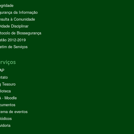
egridade
urança da Informação
nsulta à Comunidade
vidade Disciplinar
tocolo de Biossegurança
stão 2012-2019
etim de Serviços
rviços
AP
ntato
g Tesouro
lioteca
 - Moodle
cumentos
tema de eventos
iódicos
idoria