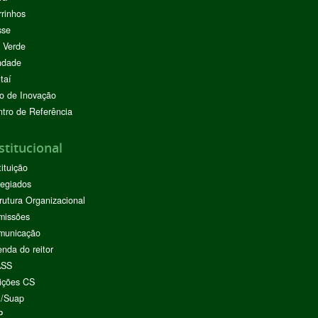
rinhos
sse
 Verde
ndade
taí
o de Inovação
tro de Referência
stitucional
tituição
egiados
rutura Organizacional
missões
municação
nda do reitor
ASS
ições CS
I/Suap
P